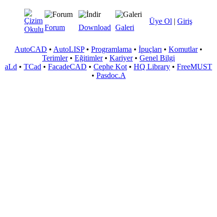
Üye Ol
|
Giriş
Forum
Download
Galeri
AutoCAD
•
AutoLISP
•
Programlama
•
İpuçları
•
Komutlar
•
Terimler
•
Eğitimler
•
Kariyer
•
Genel Bilgi
aLd
•
TCad
•
FacadeCAD
•
Cephe Kot
•
HQ Library
•
FreeMUST
•
Pasdoc.A