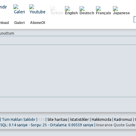
nload
Galeri
AboneOl
 unuttum
 Tüm Hakları Saklıdır |
924
|
Site haritası
|
İstatistikler
|
Hakkımızda
|
Kadromuz
|
SQL: 0.14 saniye - Sorgu: 25 - Ortalama: 0.00559 saniye |
Insurance Quote Guide