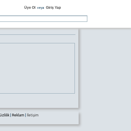
Üye Ol
Giriş Yap
veya
Gizlilik
|
Reklam
|
İletişim