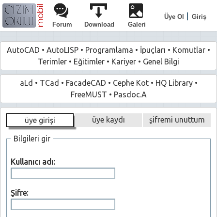
|
Üye Ol
Giriş
Forum
Download
Galeri
AutoCAD
•
AutoLISP
•
Programlama
•
İpuçları
•
Komutlar
•
Terimler
•
Eğitimler
•
Kariyer
•
Genel Bilgi
aLd
•
TCad
•
FacadeCAD
•
Cephe Kot
•
HQ Library
•
FreeMUST
•
Pasdoc.A
üye kaydı
şifremi unuttum
üye girişi
Bilgileri gir
Kullanıcı adı:
Şifre: