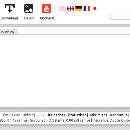
Download
Galeri
AboneOl
 unuttum
Tüm Hakları Saklıdır |
2254
|
Site haritası
|
İstatistikler
|
Hakkımızda
|
Kadromuz
|
SQL: 0.145 saniye - Sorgu: 26 - Ortalama: 0.00558 saniye |
Insurance Quote Guid