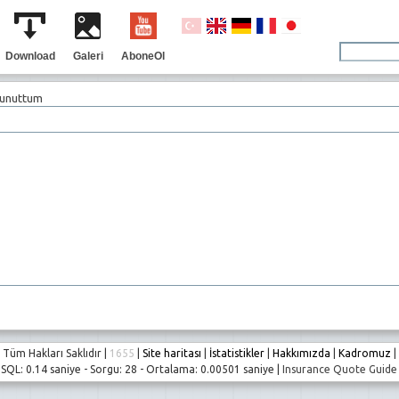
Download
Galeri
AboneOl
 unuttum
Tüm Hakları Saklıdır |
1655
|
Site haritası
|
İstatistikler
|
Hakkımızda
|
Kadromuz
|
SQL: 0.14 saniye - Sorgu: 28 - Ortalama: 0.00501 saniye |
Insurance Quote Guide