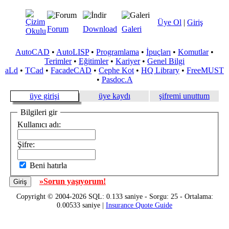
Üye Ol
|
Giriş
Forum
Download
Galeri
AutoCAD
•
AutoLISP
•
Programlama
•
İpuçları
•
Komutlar
•
Terimler
•
Eğitimler
•
Kariyer
•
Genel Bilgi
aLd
•
TCad
•
FacadeCAD
•
Cephe Kot
•
HQ Library
•
FreeMUST
•
Pasdoc.A
üye girişi
üye kaydı
şifremi unuttum
Bilgileri gir
Kullanıcı adı:
Şifre:
Beni hatırla
»Sorun yaşıyorum!
Copyright © 2004-2026 SQL: 0.133 saniye - Sorgu: 25 - Ortalama:
0.00533 saniye |
Insurance Quote Guide