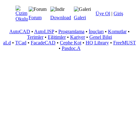
Üye Ol
|
Giriş
Forum
Download
Galeri
AutoCAD
•
AutoLISP
•
Programlama
•
İpuçları
•
Komutlar
•
Terimler
•
Eğitimler
•
Kariyer
•
Genel Bilgi
aLd
•
TCad
•
FacadeCAD
•
Cephe Kot
•
HQ Library
•
FreeMUST
•
Pasdoc.A