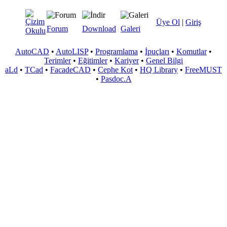
Üye Ol
|
Giriş
Forum
Download
Galeri
AutoCAD
•
AutoLISP
•
Programlama
•
İpuçları
•
Komutlar
•
Terimler
•
Eğitimler
•
Kariyer
•
Genel Bilgi
aLd
•
TCad
•
FacadeCAD
•
Cephe Kot
•
HQ Library
•
FreeMUST
•
Pasdoc.A