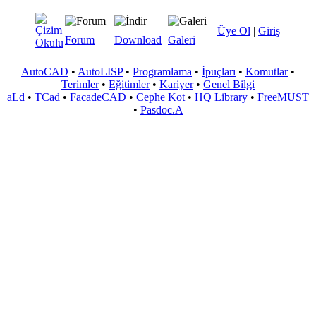
Üye Ol
|
Giriş
Forum
Download
Galeri
AutoCAD
•
AutoLISP
•
Programlama
•
İpuçları
•
Komutlar
•
Terimler
•
Eğitimler
•
Kariyer
•
Genel Bilgi
aLd
•
TCad
•
FacadeCAD
•
Cephe Kot
•
HQ Library
•
FreeMUST
•
Pasdoc.A