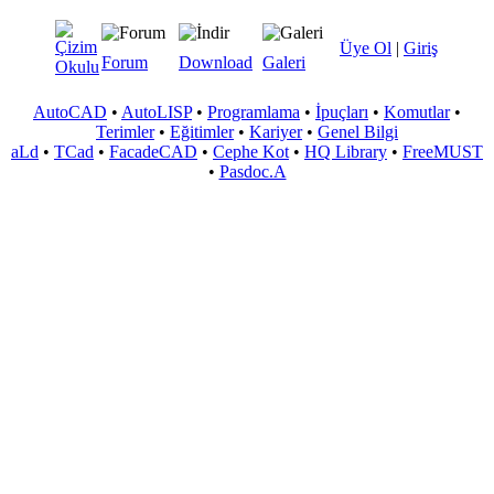
Üye Ol
|
Giriş
Forum
Download
Galeri
AutoCAD
•
AutoLISP
•
Programlama
•
İpuçları
•
Komutlar
•
Terimler
•
Eğitimler
•
Kariyer
•
Genel Bilgi
aLd
•
TCad
•
FacadeCAD
•
Cephe Kot
•
HQ Library
•
FreeMUST
•
Pasdoc.A