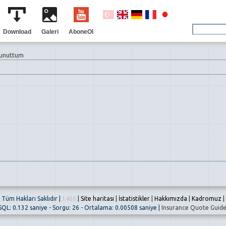
Download
Galeri
AboneOl
 unuttum
Tüm Hakları Saklıdır |
1466
|
Site haritası
|
İstatistikler
|
Hakkımızda
|
Kadromuz
|
SQL: 0.132 saniye - Sorgu: 26 - Ortalama: 0.00508 saniye |
Insurance Quote Guid