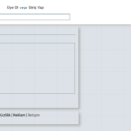
Üye Ol
Giriş Yap
veya
Gizlilik
|
Reklam
|
İletişim
e