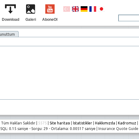
Download
Galeri
AboneOl
 unuttum
Tüm Hakları Saklıdır |
5575
|
Site haritası
|
İstatistikler
|
Hakkımızda
|
Kadromuz
|
SQL: 0.15 saniye - Sorgu: 29 - Ortalama: 0.00517 saniye |
Insurance Quote Guide