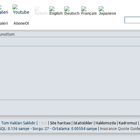
aleri
AboneOl
 unuttum
Tüm Hakları Saklıdır |
3468
|
Site haritası
|
İstatistikler
|
Hakkımızda
|
Kadromuz
|
SQL: 0.136 saniye - Sorgu: 27 - Ortalama: 0.00504 saniye |
Insurance Quote Guid