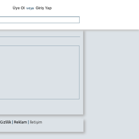
Üye Ol
Giriş Yap
veya
Gizlilik
|
Reklam
|
İletişim
e