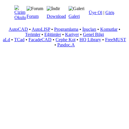
Üye Ol
|
Giriş
Forum
Download
Galeri
AutoCAD
•
AutoLISP
•
Programlama
•
İpuçları
•
Komutlar
•
Terimler
•
Eğitimler
•
Kariyer
•
Genel Bilgi
aLd
•
TCad
•
FacadeCAD
•
Cephe Kot
•
HQ Library
•
FreeMUST
•
Pasdoc.A