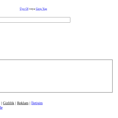
Üye Ol
veya
Giriş Yap
|
Gizlilik
|
Reklam
|
İletişim
de