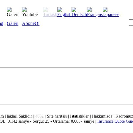
ad
Galeri
AboneOl
m Hakları Saklıdır |
4862
|
Site haritası
|
İstatistikler
|
Hakkımızda
|
Kadromuz
QL: 0.142 saniye - Sorgu: 25 - Ortalama: 0.0057 saniye |
Insurance Quote Gui