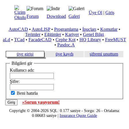
Üye Ol
|
Giriş
Forum
Download
Galeri
AutoCAD
•
AutoLISP
•
Programlama
•
İpuçları
•
Komutlar
•
Terimler
•
Eğitimler
•
Kariyer
•
Genel Bilgi
aLd
•
TCad
•
FacadeCAD
•
Cephe Kot
•
HQ Library
•
FreeMUST
•
Pasdoc.A
üye girişi
üye kaydı
şifremi unuttum
Bilgileri gir
Kullanıcı adı:
Şifre:
Beni hatırla
»Sorun yaşıyorum!
Copyright © 2004-2026 SQL: 0.177 saniye - Sorgu: 26 - Ortalama:
0.00683 saniye |
Insurance Quote Guide