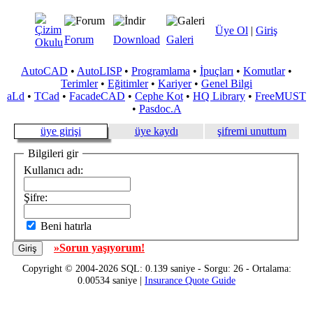
Üye Ol
|
Giriş
Forum
Download
Galeri
AutoCAD
•
AutoLISP
•
Programlama
•
İpuçları
•
Komutlar
•
Terimler
•
Eğitimler
•
Kariyer
•
Genel Bilgi
aLd
•
TCad
•
FacadeCAD
•
Cephe Kot
•
HQ Library
•
FreeMUST
•
Pasdoc.A
üye girişi
üye kaydı
şifremi unuttum
Bilgileri gir
Kullanıcı adı:
Şifre:
Beni hatırla
»Sorun yaşıyorum!
Copyright © 2004-2026 SQL: 0.139 saniye - Sorgu: 26 - Ortalama:
0.00534 saniye |
Insurance Quote Guide