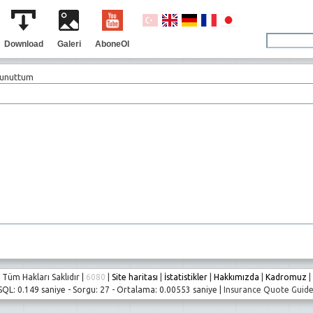
Download
Galeri
AboneOl
 unuttum
Tüm Hakları Saklıdır |
6080
|
Site haritası
|
İstatistikler
|
Hakkımızda
|
Kadromuz
|
SQL: 0.149 saniye - Sorgu: 27 - Ortalama: 0.00553 saniye |
Insurance Quote Guid