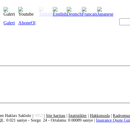
Galeri
AboneOl
m Hakları Saklıdır |
3952
|
Site haritası
|
İstatistikler
|
Hakkımızda
|
Kadromuz
L: 0.021 saniye - Sorgu: 24 - Ortalama: 0.00089 saniye |
Insurance Quote Gu