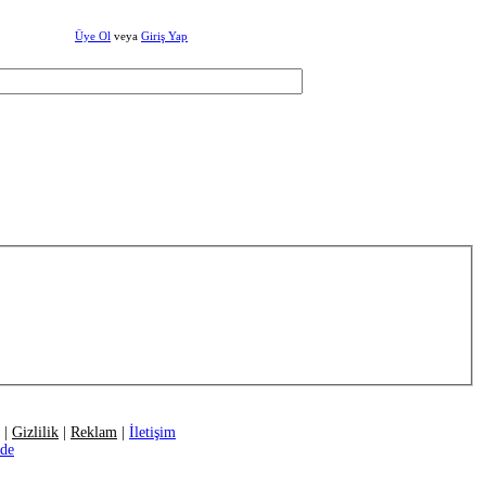
Üye Ol
veya
Giriş Yap
|
Gizlilik
|
Reklam
|
İletişim
ide