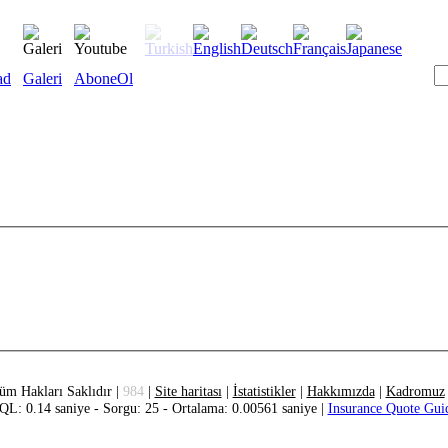
ad
Galeri
AboneOl
üm Hakları Saklıdır |
984
|
Site haritası
|
İstatistikler
|
Hakkımızda
|
Kadromuz
QL: 0.14 saniye - Sorgu: 25 - Ortalama: 0.00561 saniye |
Insurance Quote Gui