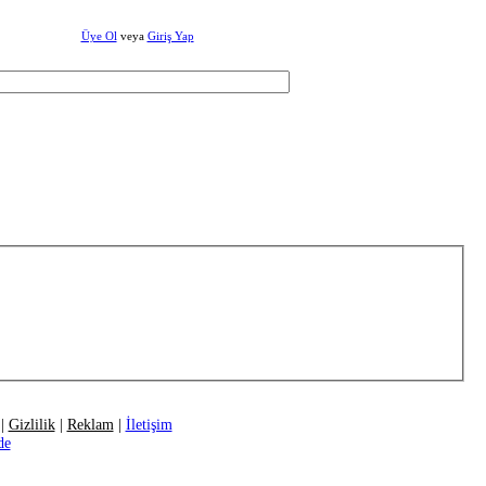
Üye Ol
veya
Giriş Yap
|
Gizlilik
|
Reklam
|
İletişim
de