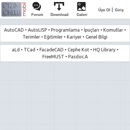
|
Üye Ol
Giriş
Forum
Download
Galeri
AutoCAD
•
AutoLISP
•
Programlama
•
İpuçları
•
Komutlar
•
Terimler
•
Eğitimler
•
Kariyer
•
Genel Bilgi
aLd
•
TCad
•
FacadeCAD
•
Cephe Kot
•
HQ Library
•
FreeMUST
•
Pasdoc.A