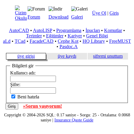
Üye Ol
|
Giriş
Forum
Download
Galeri
AutoCAD
•
AutoLISP
•
Programlama
•
İpuçları
•
Komutlar
•
Terimler
•
Eğitimler
•
Kariyer
•
Genel Bilgi
aLd
•
TCad
•
FacadeCAD
•
Cephe Kot
•
HQ Library
•
FreeMUST
•
Pasdoc.A
üye girişi
üye kaydı
şifremi unuttum
Bilgileri gir
Kullanıcı adı:
Şifre:
Beni hatırla
»Sorun yaşıyorum!
Copyright © 2004-2026 SQL: 0.17 saniye - Sorgu: 25 - Ortalama: 0.0068
saniye |
Insurance Quote Guide