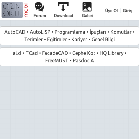
|
Üye Ol
Giriş
Forum
Download
Galeri
AutoCAD
•
AutoLISP
•
Programlama
•
İpuçları
•
Komutlar
•
Terimler
•
Eğitimler
•
Kariyer
•
Genel Bilgi
aLd
•
TCad
•
FacadeCAD
•
Cephe Kot
•
HQ Library
•
FreeMUST
•
Pasdoc.A