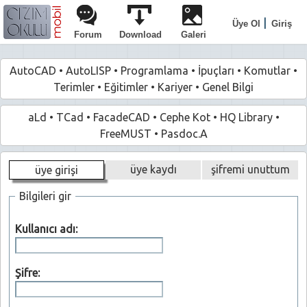
|
Üye Ol
Giriş
Forum
Download
Galeri
AutoCAD
•
AutoLISP
•
Programlama
•
İpuçları
•
Komutlar
•
Terimler
•
Eğitimler
•
Kariyer
•
Genel Bilgi
aLd
•
TCad
•
FacadeCAD
•
Cephe Kot
•
HQ Library
•
FreeMUST
•
Pasdoc.A
üye kaydı
şifremi unuttum
üye girişi
Bilgileri gir
Kullanıcı adı:
Şifre: