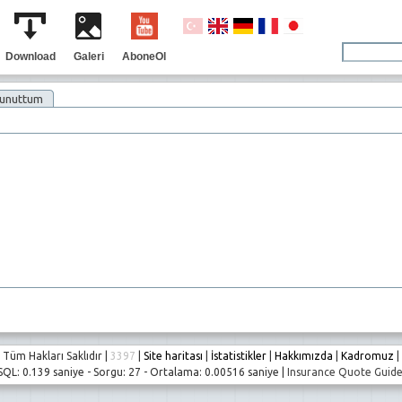
Download
Galeri
AboneOl
 unuttum
Tüm Hakları Saklıdır |
3397
|
Site haritası
|
İstatistikler
|
Hakkımızda
|
Kadromuz
|
SQL: 0.139 saniye - Sorgu: 27 - Ortalama: 0.00516 saniye |
Insurance Quote Guid