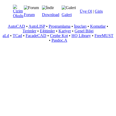
Üye Ol
|
Giriş
Forum
Download
Galeri
AutoCAD
•
AutoLISP
•
Programlama
•
İpuçları
•
Komutlar
•
Terimler
•
Eğitimler
•
Kariyer
•
Genel Bilgi
aLd
•
TCad
•
FacadeCAD
•
Cephe Kot
•
HQ Library
•
FreeMUST
•
Pasdoc.A