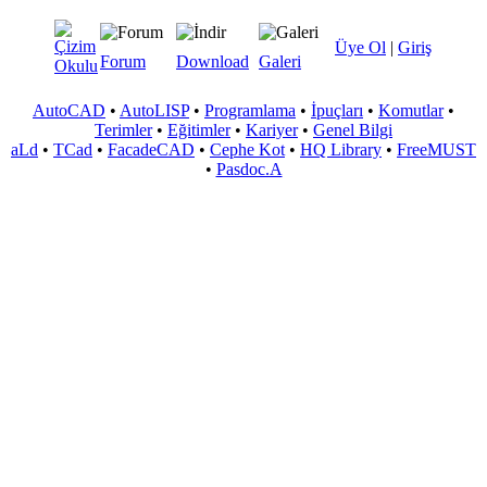
Üye Ol
|
Giriş
Forum
Download
Galeri
AutoCAD
•
AutoLISP
•
Programlama
•
İpuçları
•
Komutlar
•
Terimler
•
Eğitimler
•
Kariyer
•
Genel Bilgi
aLd
•
TCad
•
FacadeCAD
•
Cephe Kot
•
HQ Library
•
FreeMUST
•
Pasdoc.A