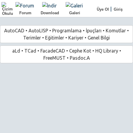
|
Üye Ol
Giriş
Forum
Download
Galeri
AutoCAD
•
AutoLISP
•
Programlama
•
İpuçları
•
Komutlar
•
Terimler
•
Eğitimler
•
Kariyer
•
Genel Bilgi
aLd
•
TCad
•
FacadeCAD
•
Cephe Kot
•
HQ Library
•
FreeMUST
•
Pasdoc.A