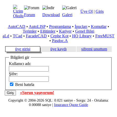
Üye Ol
|
Giriş
Forum
Download
Galeri
AutoCAD
•
AutoLISP
•
Programlama
•
İpuçları
•
Komutlar
•
Terimler
•
Eğitimler
•
Kariyer
•
Genel Bilgi
aLd
•
TCad
•
FacadeCAD
•
Cephe Kot
•
HQ Library
•
FreeMUST
•
Pasdoc.A
üye girişi
üye kaydı
şifremi unuttum
Bilgileri gir
Kullanıcı adı:
Şifre:
Beni hatırla
»Sorun yaşıyorum!
Copyright © 2004-2026 SQL: 0.021 saniye - Sorgu: 24 - Ortalama:
0.00088 saniye |
Insurance Quote Guide