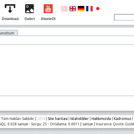
Download
Galeri
AboneOl
 unuttum
Tüm Hakları Saklıdır |
2094
|
Site haritası
|
İstatistikler
|
Hakkımızda
|
Kadromuz
|
SQL: 0.028 saniye - Sorgu: 25 - Ortalama: 0.00112 saniye |
Insurance Quote Guid