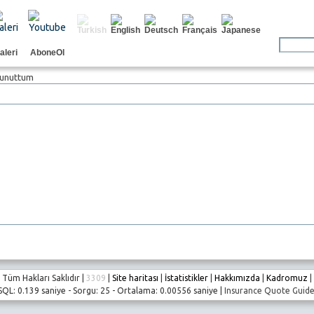
aleri
AboneOl
 unuttum
Tüm Hakları Saklıdır |
3309
|
Site haritası
|
İstatistikler
|
Hakkımızda
|
Kadromuz
|
SQL: 0.139 saniye - Sorgu: 25 - Ortalama: 0.00556 saniye |
Insurance Quote Guid