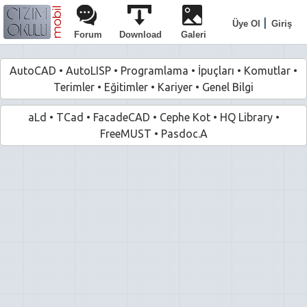
|
Üye Ol
Giriş
Forum
Download
Galeri
AutoCAD
•
AutoLISP
•
Programlama
•
İpuçları
•
Komutlar
•
Terimler
•
Eğitimler
•
Kariyer
•
Genel Bilgi
aLd
•
TCad
•
FacadeCAD
•
Cephe Kot
•
HQ Library
•
FreeMUST
•
Pasdoc.A