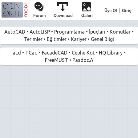
|
Üye Ol
Giriş
Forum
Download
Galeri
AutoCAD
•
AutoLISP
•
Programlama
•
İpuçları
•
Komutlar
•
Terimler
•
Eğitimler
•
Kariyer
•
Genel Bilgi
aLd
•
TCad
•
FacadeCAD
•
Cephe Kot
•
HQ Library
•
FreeMUST
•
Pasdoc.A