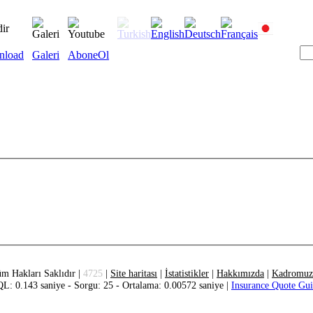
nload
Galeri
AboneOl
m Hakları Saklıdır |
4725
|
Site haritası
|
İstatistikler
|
Hakkımızda
|
Kadromuz
L: 0.143 saniye - Sorgu: 25 - Ortalama: 0.00572 saniye |
Insurance Quote Gu