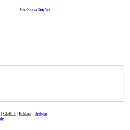
Üye Ol
veya
Giriş Yap
|
Gizlilik
|
Reklam
|
İletişim
ide