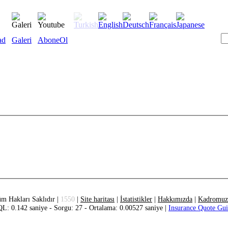
ad
Galeri
AboneOl
m Hakları Saklıdır |
1550
|
Site haritası
|
İstatistikler
|
Hakkımızda
|
Kadromuz
L: 0.142 saniye - Sorgu: 27 - Ortalama: 0.00527 saniye |
Insurance Quote Gu