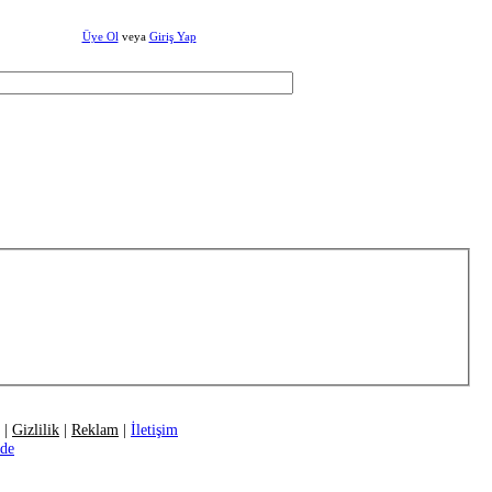
Üye Ol
veya
Giriş Yap
|
Gizlilik
|
Reklam
|
İletişim
ide