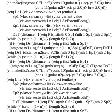
(entmake(list(cons 0 "Line")(cons 10(polar n1(+ ac(/ pi 2.0))(/ brw 
(cons 11(polar n2(+ ac(/ pi 2.0))(/ brw 2.0)))))
(setq Ln1 (vlax-ename->vla-object (entlast))
Sp1 (vlax-safearray->list (vlax-variant-value
(vla-intersectwith Ln1 obj1 AcExtendBoth)))
Ep1 (vlax-safearray->list (vlax-variant-value
(vla-intersectwith Ln1 obj2 AcExtendBoth)))
DsT (distance n1(setq P1(list(nth 0 Sp1)(nth 1 Sp1)(nth 2 Sp1))
(while (< (setq n (1+ n)) (- (length Sp1) 2))
(if (< (setq Ds (distance n1 (setq p (list (nth n Sp1)
(nth(setq n(1+ n))Sp1)(nth(setq n(1+ n))Sp1)))))DsT) (setq DsT 
(setq DsT (distance n2(setq P2(list(nth 0 Ep1)(nth 1 Ep1)(nth 2 Ep1
(while (< (setq n (1+ n)) (- (length Ep1) 2))
(if (< (setq Ds (distance n2 (setq p (list (nth n Ep1)
(nth(setq n(1+ n))Ep1)(nth(setq n(1+ n))Ep1)))))DsT)(setq DsT 
(entmake(list(cons 0 "Line")(cons 10(polar n1(- ac(/ pi 2.0))(/ brw 
(cons 11(polar n2(- ac(/ pi 2.0))(/ brw 2.0)))))
(setq Ln2 (vlax-ename->vla-object (entlast))
Sp2 (vlax-safearray->list (vlax-variant-value
(vla-intersectwith Ln2 obj1 AcExtendBoth)))
Ep2 (vlax-safearray->list (vlax-variant-value
(vla-intersectwith Ln2 obj2 AcExtendBoth)))
DsT (distance n1(setq P3(list(nth 0 Sp2)(nth 1 Sp2)(nth 2 Sp2))
(while (< (setq n (1+ n)) (- (length Sp2) 2))
(if (< (setq Ds (distance n1 (setq p (list (nth n Sp2)