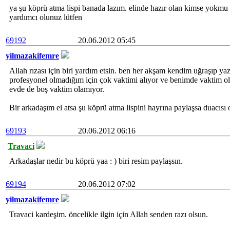
ya şu köprü atma lispi banada lazım. elinde hazır olan kimse yokmu 
yardımcı olunuz lütfen
69192
20.06.2012 05:45
yilmazakifemre
Allah rızası için biri yardım etsin. ben her akşam kendim uğraşıp 
profesyonel olmadığım için çok vaktimi alıyor ve benimde vaktim ol
evde de boş vaktim olamıyor.
Bir arkadaşım el atsa şu köprü atma lispini hayrına paylaşsa duacısı
69193
20.06.2012 06:16
Travaci
Arkadaşlar nedir bu köprü yaa : ) biri resim paylaşsın.
69194
20.06.2012 07:02
yilmazakifemre
Travaci kardeşim. öncelikle ilgin için Allah senden razı olsun.