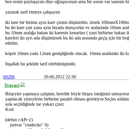
ben resim paylaşayım diye uğraşıyorum ama bir sorun var sanırım b
yazarak tarif etmeye çalışayım
iki tane bir birinin aynı kare çizimi düşünelim. örnek 100mmX100
bu iki kare yan yana aynı hizada duruyorlar ve aralarında 10mm aral
bu 10mm aralığa bakan iki karenin kenarları ( yani birbirine bakan ik
kareleri iki ayrı ada düşünürsek bu iki ada arasında geçiş için bir 
edelim.
köprü 10mm yada 12mm genişliğinde olacak. 10mm aralıktaki iki ka
İnşallah bu şekilde tarif edebilmişimdir.
69206
20.06.2012 22:30
Travaci
Birşeyler yapmaya çalıştım, herelde böyle birşey isteğinizi umuyorum
yapılacak yüzeylerin birbirine paralel olması gerekiyor.Seçim solda
sola seçildiğinde ise yukarı çizer.
Kod:
(defun c:kPr (/)
(setvar "cmdecho" 0)