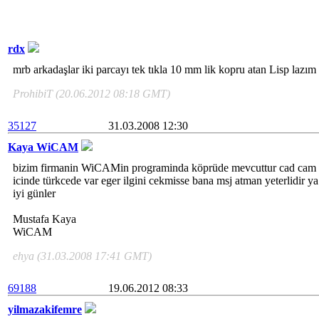
rdx
mrb arkadaşlar iki parcayı tek tıkla 10 mm lik kopru atan Lisp lazım 
ProhibiT (20.06.2012 08:18 GMT)
35127
31.03.2008 12:30
Kaya WiCAM
bizim firmanin WiCAMin programinda köprüde mevcuttur cad cam ya
icinde türkcede var eger ilgini cekmisse bana msj atman yeterlidir 
iyi günler
Mustafa Kaya
WiCAM
ehya (31.03.2008 17:41 GMT)
69188
19.06.2012 08:33
yilmazakifemre