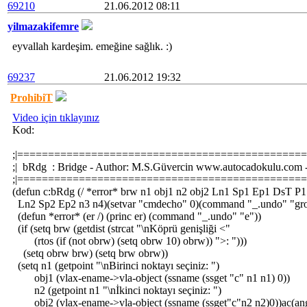
69210
21.06.2012 08:11
yilmazakifemre
eyvallah kardeşim. emeğine sağlık. :)
69237
21.06.2012 19:32
ProhibiT
Video için tıklayınız
Kod:
;|===============================================
;| bRdg : Bridge - Author: M.S.Güvercin www.autocadokulu.com -
;|===============================================
(defun c:bRdg (/ *error* brw n1 obj1 n2 obj2 Ln1 Sp1 Ep1 DsT P1
Ln2 Sp2 Ep2 n3 n4)(setvar "cmdecho" 0)(command "_.undo" "gro
(defun *error* (er /) (princ er) (command "_.undo" "e"))
(if (setq brw (getdist (strcat "\nKöprü genişliği <"
(rtos (if (not obrw) (setq obrw 10) obrw)) ">: ")))
(setq obrw brw) (setq brw obrw))
(setq n1 (getpoint "\nBirinci noktayı seçiniz: ")
obj1 (vlax-ename->vla-object (ssname (ssget "c" n1 n1) 0))
n2 (getpoint n1 "\nİkinci noktayı seçiniz: ")
obj2 (vlax-ename->vla-object (ssname (ssget"c"n2 n2)0))ac(ang