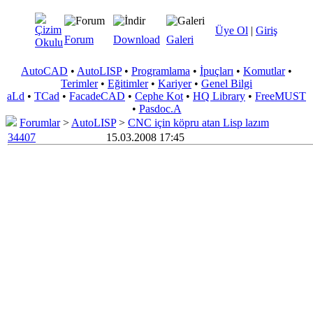
Üye Ol
|
Giriş
Forum
Download
Galeri
AutoCAD
•
AutoLISP
•
Programlama
•
İpuçları
•
Komutlar
•
Terimler
•
Eğitimler
•
Kariyer
•
Genel Bilgi
aLd
•
TCad
•
FacadeCAD
•
Cephe Kot
•
HQ Library
•
FreeMUST
•
Pasdoc.A
Forumlar
>
AutoLISP
>
CNC için köpru atan Lisp lazım
34407
15.03.2008 17:45