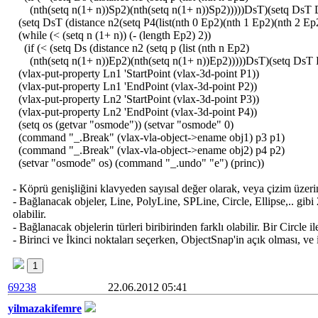
(nth(setq n(1+ n))Sp2)(nth(setq n(1+ n))Sp2)))))DsT)(setq DsT D
(setq DsT (distance n2(setq P4(list(nth 0 Ep2)(nth 1 Ep2)(nth 2 Ep2
(while (< (setq n (1+ n)) (- (length Ep2) 2))
(if (< (setq Ds (distance n2 (setq p (list (nth n Ep2)
(nth(setq n(1+ n))Ep2)(nth(setq n(1+ n))Ep2)))))DsT)(setq DsT 
(vlax-put-property Ln1 'StartPoint (vlax-3d-point P1))
(vlax-put-property Ln1 'EndPoint (vlax-3d-point P2))
(vlax-put-property Ln2 'StartPoint (vlax-3d-point P3))
(vlax-put-property Ln2 'EndPoint (vlax-3d-point P4))
(setq os (getvar "osmode")) (setvar "osmode" 0)
(command "_.Break" (vlax-vla-object->ename obj1) p3 p1)
(command "_.Break" (vlax-vla-object->ename obj2) p4 p2)
(setvar "osmode" os) (command "_.undo" "e") (princ))
- Köprü genişliğini klavyeden sayısal değer olarak, veya çizim üzerin
- Bağlanacak objeler, Line, PolyLine, SPLine, Circle, Ellipse,.. gi
olabilir.
- Bağlanacak objelerin türleri biribirinden farklı olabilir. Bir Circle i
- Birinci ve İkinci noktaları seçerken, ObjectSnap'in açık olması, ve 
1
69238
22.06.2012 05:41
yilmazakifemre