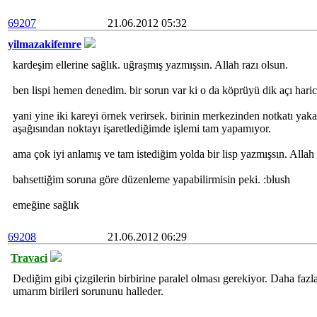
69207
21.06.2012 05:32
yilmazakifemre
kardeşim ellerine sağlık. uğraşmış yazmışsın. Allah razı olsun.
ben lispi hemen denedim. bir sorun var ki o da köprüyü dik açı hari
yani yine iki kareyi örnek verirsek. birinin merkezinden notkatı yak
aşağısından noktayı işaretlediğimde işlemi tam yapamıyor.
ama çok iyi anlamış ve tam istediğim yolda bir lisp yazmışsın. Allah
bahsettiğim soruna göre düzenleme yapabilirmisin peki. :blush
emeğine sağlık
69208
21.06.2012 06:29
Travaci
Dediğim gibi çizgilerin birbirine paralel olması gerekiyor. Daha fazl
umarım birileri sorununu halleder.