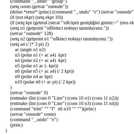
(command "_.undo" "group")
(setq oosm (getvar "osmode"))
(defun *error* (princ) (command "_.undo" "e") (setvar "osmode"
(if (not ekpr) (setq ekpr 10))
(if (setq kpr (getreal (strcat "\nKöprü genişliğini giriniz:<" (rtos ek
(setq n1 (getpoint "\nBirinci noktayı tanımlayınız."))
(setvar "osmode" 128)
(setq n2 (getpoint n1 "\nİkinci noktayı tanımlayınız."))
(setq a4 (/ (* 3 pi) 2)
ac (angle n1 n2)
n3 (polar n1 (+ ac a4) kpr)
n4 (polar n2 (+ ac a4) kpr)
n5 (polar n1 ac (- kpr))
n6 (polar n5 (+ ac a4) (/ 2 kpr))
n9 (polar n4 ac kpr)
n10 (polar n9 (+ ac pi) (/ 2 kpr))
)
(setvar "osmode" 0)
(entmake (list (cons 0 "Line") (cons 10 n1) (cons 11 n2)))
(entmake (list (cons 0 "Line") (cons 10 n3) (cons 11 n4)))
(command "trim" "" "f" n6 n10 "" "")(princ)
(setvar "osmode" oosm)
(command "_.undo" "e")
(princ)
)