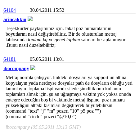
64104
30.04.2011 15:52
arincakkin
Teşekkürler paylaşımınız için. fakat poz numaralarının
boyutlarını nasıl değiştirebiliriz. Bir de olusturulan metraj
tablosunda
toplam kg
ve
genel toplam
satırları hesaplanmıyor
.Bunu nasıl duzeltebiliriz;
64181
05.05.2011 13:01
ibocompany
Metraj normla çalışıyor. linkteki dosyaları ya support un altına
kopyalayın yada nerdeyse dosyalar path de dosyların olduğu yeri
tanımlayın. toplama lispi varıdr sitede şimdilik onu kullanın
toplamları almak için. şu an uğraşmaya vaktim yok yoksa onuda
entegre edeceğim boş bi vaktimde metraj lispine. poz numara
yüksekliğini alttaki kısımları değiştirerek büyütebilirsin
(command "text" "j" "m" pozeri "10" p5 poz "")
(command "circle" pozeri "@10,0")
ibocompany (05.05.2011 13:13 GMT)