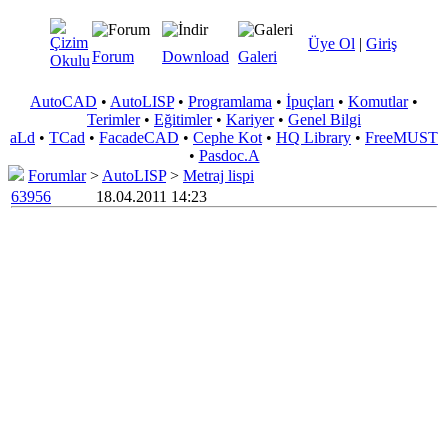
Üye Ol
|
Giriş
Forum
Download
Galeri
AutoCAD
•
AutoLISP
•
Programlama
•
İpuçları
•
Komutlar
•
Terimler
•
Eğitimler
•
Kariyer
•
Genel Bilgi
aLd
•
TCad
•
FacadeCAD
•
Cephe Kot
•
HQ Library
•
FreeMUST
•
Pasdoc.A
Forumlar
>
AutoLISP
>
Metraj lispi
63956
18.04.2011 14:23