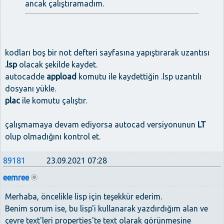
ancak çalıştıramadım.
kodları boş bir not defteri sayfasına yapıştırarak uzantısı
.lsp
olacak şekilde kaydet.
autocadde
appload
komutu ile kaydettiğin .lsp uzantılı
dosyanı yükle.
plac
ile komutu çalıştır.
çalışmamaya devam ediyorsa autocad versiyonunun
LT
olup olmadığını kontrol et.
89181
23.09.2021 07:28
eemree
Merhaba, öncelikle lisp için teşekkür ederim.
Benim sorum ise, bu lisp'i kullanarak yazdırdığım alan ve
çevre text'leri properties'te text olarak görünmesine