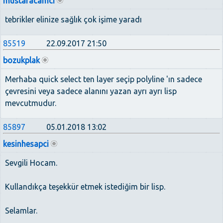
mustafacamci
tebrikler elinize sağlık çok işime yaradı
85519
22.09.2017 21:50
bozukplak
Merhaba quick select ten layer seçip polyline 'ın sadece
çevresini veya sadece alanını yazan ayrı ayrı lisp
mevcutmudur.
85897
05.01.2018 13:02
kesinhesapci
Sevgili Hocam.
Kullandıkça teşekkür etmek istediğim bir lisp.
Selamlar.