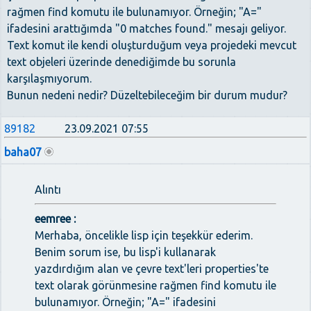
rağmen find komutu ile bulunamıyor. Örneğin; "A="
ifadesini arattığımda "0 matches found." mesajı geliyor.
Text komut ile kendi oluşturduğum veya projedeki mevcut
text objeleri üzerinde denediğimde bu sorunla
karşılaşmıyorum.
Bunun nedeni nedir? Düzeltebileceğim bir durum mudur?
89182
23.09.2021 07:55
baha07
Alıntı
eemree :
Merhaba, öncelikle lisp için teşekkür ederim.
Benim sorum ise, bu lisp'i kullanarak
yazdırdığım alan ve çevre text'leri properties'te
text olarak görünmesine rağmen find komutu ile
bulunamıyor. Örneğin; "A=" ifadesini