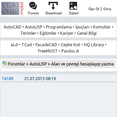
|
Üye Ol
Giriş
Forum
Download
Galeri
AutoCAD
•
AutoLISP
•
Programlama
•
İpuçları
•
Komutlar
•
Terimler
•
Eğitimler
•
Kariyer
•
Genel Bilgi
aLd
•
TCad
•
FacadeCAD
•
Cephe Kot
•
HQ Library
•
FreeMUST
•
Pasdoc.A
Forumlar
>
AutoLISP
>
Alan ve çevreyi hesaplayıp yazma
74189
21.07.2013 08:19