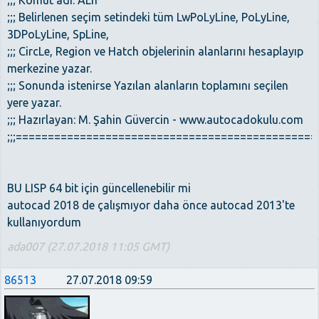
;;; Komut adı: ALn
;;; Belirlenen seçim setindeki tüm LwPoLyLine, PoLyLine,
3DPoLyLine, SpLine,
;;; CircLe, Region ve Hatch objelerinin alanlarını hesaplayıp
merkezine yazar.
;;; Sonunda istenirse Yazılan alanların toplamını seçilen
yere yazar.
;;; Hazırlayan: M. Şahin Güvercin - www.autocadokulu.com
;;;==============================================
BU LISP 64 bit için güncellenebilir mi
autocad 2018 de çalışmıyor daha önce autocad 2013'te
kullanıyordum
ada007 (27.07.2018 11:05 GMT)
86513
27.07.2018 09:59