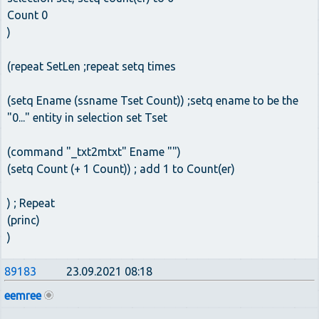
Count 0
)
(repeat SetLen ;repeat setq times
(setq Ename (ssname Tset Count)) ;setq ename to be the
"0..." entity in selection set Tset
(command "_txt2mtxt" Ename "")
(setq Count (+ 1 Count)) ; add 1 to Count(er)
) ; Repeat
(princ)
)
89183
23.09.2021 08:18
eemree