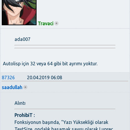
Travaci
ada007
Autolisp için 32 veya 64 gibi bit ayrımı yoktur.
87326
20.04.2019 06:08
saadullah
Alıntı
ProhibiT :
Fonksiyonun başında, "Yazı Yüksekliği olarak
TextSize, ondalık basamak sayısı olarak Luprec