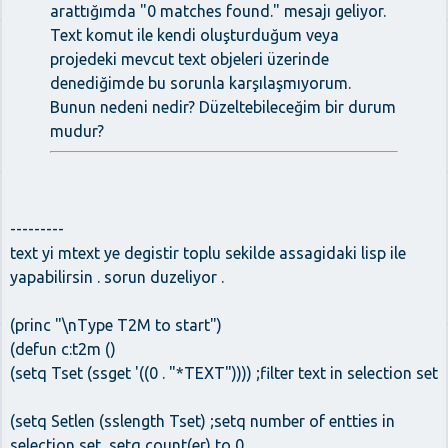
arattığımda "0 matches found." mesajı geliyor.
Text komut ile kendi oluşturduğum veya
projedeki mevcut text objeleri üzerinde
denediğimde bu sorunla karşılaşmıyorum.
Bunun nedeni nedir? Düzeltebileceğim bir durum
mudur?
---------
text yi mtext ye degistir toplu sekilde assagidaki lisp ile
yapabilirsin . sorun duzeliyor .
(princ "\nType T2M to start")
(defun c:t2m ()
(setq Tset (ssget '((0 . "*TEXT")))) ;filter text in selection set
(setq Setlen (sslength Tset) ;setq number of entties in
selection set, setq count(er) to 0