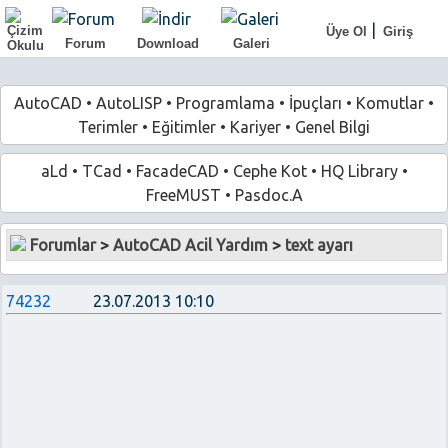
|
Üye Ol
Giriş
Forum
Download
Galeri
AutoCAD
•
AutoLISP
•
Programlama
•
İpuçları
•
Komutlar
•
Terimler
•
Eğitimler
•
Kariyer
•
Genel Bilgi
aLd
•
TCad
•
FacadeCAD
•
Cephe Kot
•
HQ Library
•
FreeMUST
•
Pasdoc.A
Forumlar
>
AutoCAD Acil Yardım
>
text ayarı
74232
23.07.2013 10:10