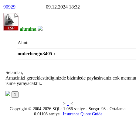
90929
09.12.2024 18:32
alumina
Alıntı
onderbengu3405 :
Selamlar,
Amacinizi gerceklestirdiginizde bizimlede paylasirsaniz cok memnun
isime yarayacaktir..
1
>
1
<
Copyright © 2004-2026 SQL: 1.086 saniye - Sorgu: 98 - Ortalama:
0.01108 saniye |
Insurance Quote Guide