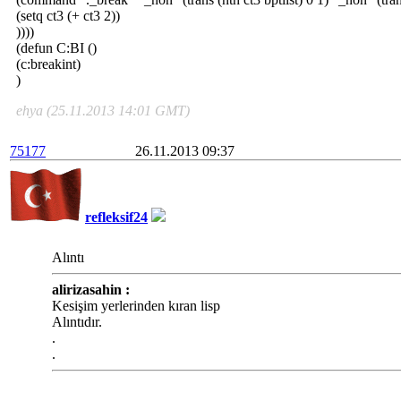
(setq ct3 (+ ct3 2))
))))
(defun C:BI ()
(c:breakint)
)
ehya (25.11.2013 14:01 GMT)
75177
26.11.2013 09:37
refleksif24
Alıntı
alirizasahin :
Kesişim yerlerinden kıran lisp
Alıntıdır.
.
.