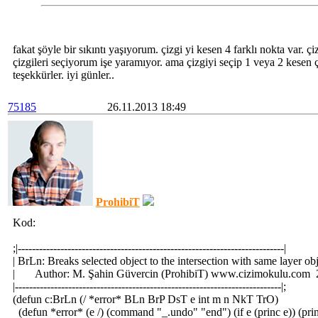
fakat şöyle bir sıkıntı yaşıyorum. çizgi yi kesen 4 farklı nokta var. 
çizgileri seçiyorum işe yaramıyor. ama çizgiyi seçip 1 veya 2 kesen ç
teşekkürler. iyi günler..
75185
26.11.2013 18:49
ProhibiT
Kod:
;|---------------------------------------------------------------------------|
| BrLn: Breaks selected object to the intersection with same layer obje
| Author: M. Şahin Güvercin (ProhibiT) www.cizimokulu.com 2
|---------------------------------------------------------------------------|;
(defun c:BrLn (/ *error* BLn BrP DsT e int m n NkT TrO)
(defun *error* (e /) (command "_.undo" "end") (if e (princ e)) (pri