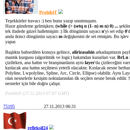
ProhibiT
Teşekkürler travacı :) ben bunu yazıp unutmuşum.
Hazır gündeme gelmişken;
(while (> (setq n (1- n) m n) 0) ...
şeklin
tek ifadede güzel halletmişim :) İlk döngünün sayacı
n
'yi set edip
0
'
anda ikinci döngünün sayacı
m
değişkenini de set etmişim. Bu işlev 
yapar.
Başlıkta bahsedilen konuya gelince,
alirizasahin
arkadaşımızın pay
mantık kurgusu (algoritmik ve logic) bakımdan kusurları var.
BrLn
çizilirken, ana hattın ve branşmanların aynı
layer
'da çizileceğini var
kırılacak ana hattın seçilmesi yeterli olacaktır. Kırılacak nesne her
Polyline, Lwpolyline, Spline, Arc, Circle, Ellipse) olabilir. Aynı Lay
olan nesnelerle kesişim noktalarından ilk seçilen nesne break edilir. 
nesneler için bile doğru çalışır.
ProhibiT (27.11.2013 07:07 GMT)
75195
27.11.2013 06:31
refleksif24