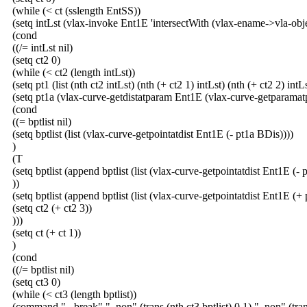
(while (< ct (sslength EntSS))
(setq intLst (vlax-invoke Ent1E 'intersectWith (vlax-ename->vla-ob
(cond
((/= intLst nil)
(setq ct2 0)
(while (< ct2 (length intLst))
(setq pt1 (list (nth ct2 intLst) (nth (+ ct2 1) intLst) (nth (+ ct2 2) intLs
(setq pt1a (vlax-curve-getdistatparam Ent1E (vlax-curve-getparamat
(cond
((= bptlist nil)
(setq bptlist (list (vlax-curve-getpointatdist Ent1E (- pt1a BDis))))
)
(T
(setq bptlist (append bptlist (list (vlax-curve-getpointatdist Ent1E (- 
))
(setq bptlist (append bptlist (list (vlax-curve-getpointatdist Ent1E (+
(setq ct2 (+ ct2 3))
)))
(setq ct (+ ct 1))
)
(cond
((/= bptlist nil)
(setq ct3 0)
(while (< ct3 (length bptlist))
(command "._break" "_non" (trans (nth ct3 bptlist) 0 1) "_non" (trans 