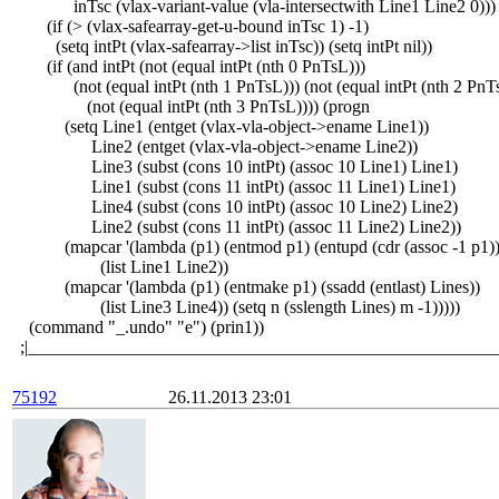
inTsc (vlax-variant-value (vla-intersectwith Line1 Line2 0)))
(if (> (vlax-safearray-get-u-bound inTsc 1) -1)
(setq intPt (vlax-safearray->list inTsc)) (setq intPt nil))
(if (and intPt (not (equal intPt (nth 0 PnTsL)))
(not (equal intPt (nth 1 PnTsL))) (not (equal intPt (nth 2 PnT
(not (equal intPt (nth 3 PnTsL)))) (progn
(setq Line1 (entget (vlax-vla-object->ename Line1))
Line2 (entget (vlax-vla-object->ename Line2))
Line3 (subst (cons 10 intPt) (assoc 10 Line1) Line1)
Line1 (subst (cons 11 intPt) (assoc 11 Line1) Line1)
Line4 (subst (cons 10 intPt) (assoc 10 Line2) Line2)
Line2 (subst (cons 11 intPt) (assoc 11 Line2) Line2))
(mapcar '(lambda (p1) (entmod p1) (entupd (cdr (assoc -1 p1))
(list Line1 Line2))
(mapcar '(lambda (p1) (entmake p1) (ssadd (entlast) Lines))
(list Line3 Line4)) (setq n (sslength Lines) m -1)))))
(command "_.undo" "e") (prin1))
;|_____________________________________________________
75192
26.11.2013 23:01