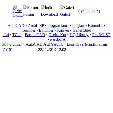
Üye Ol
|
Giriş
Forum
Download
Galeri
AutoCAD
•
AutoLISP
•
Programlama
•
İpuçları
•
Komutlar
•
Terimler
•
Eğitimler
•
Kariyer
•
Genel Bilgi
aLd
•
TCad
•
FacadeCAD
•
Cephe Kot
•
HQ Library
•
FreeMUST
•
Pasdoc.A
Forumlar
>
AutoCAD Acil Yardım
>
kesişim yerlerinden kırma
75161
22.11.2013 12:02