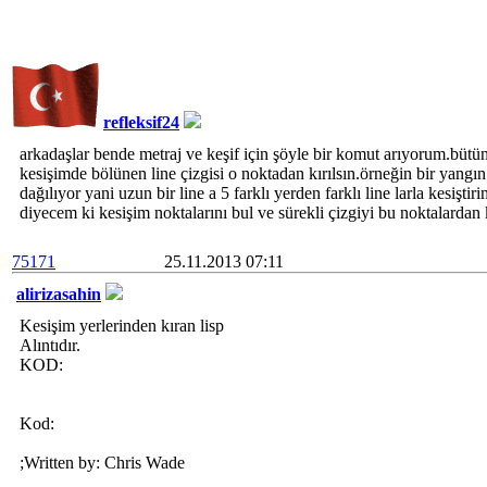
refleksif24
arkadaşlar bende metraj ve keşif için şöyle bir komut arıyorum.bütün l
kesişimde bölünen line çizgisi o noktadan kırılsın.örneğin bir yangın
dağılıyor yani uzun bir line a 5 farklı yerden farklı line larla kesişt
diyecem ki kesişim noktalarını bul ve sürekli çizgiyi bu noktalard
75171
25.11.2013 07:11
alirizasahin
Kesişim yerlerinden kıran lisp
Alıntıdır.
KOD:
Kod:
;Written by: Chris Wade