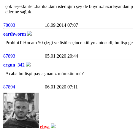
çok teşekkürler..harika..tam istediğim şey de buydu..hazırlayandan 
ellerine sağlık..
78603
18.09.2014 07:07
earthworm
ProhibiT Hocam 50 çizgi ve üstü seçince kitliyo autocadi, bu lisp geli
87893
05.01.2020 20:44
ergun_342
Acaba bu lispi paylaşmanız mümkün mü?
87894
06.01.2020 07:11
ehya