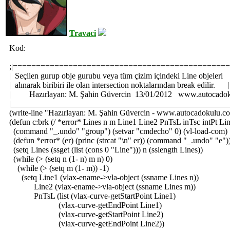
Travaci
Kod:
;|==============================================
| Seçilen gurup obje gurubu veya tüm çizim içindeki Line objel
| alınarak biribiri ile olan intersection noktalarından break edilir. |
| Hazırlayan: M. Şahin Güvercin 13/01/2012 www.autocadok
|_____________________________________________________
(write-line "Hazırlayan: M. Şahin Güvercin - www.autocadokulu.c
(defun c:brk (/ *error* Lines n m Line1 Line2 PnTsL inTsc intPt Li
(command "_.undo" "group") (setvar "cmdecho" 0) (vl-load-com)
(defun *error* (er) (princ (strcat "\n" er)) (command "_.undo" "e")
(setq Lines (ssget (list (cons 0 "Line"))) n (sslength Lines))
(while (> (setq n (1- n) m n) 0)
(while (> (setq m (1- m)) -1)
(setq Line1 (vlax-ename->vla-object (ssname Lines n))
Line2 (vlax-ename->vla-object (ssname Lines m))
PnTsL (list (vlax-curve-getStartPoint Line1)
(vlax-curve-getEndPoint Line1)
(vlax-curve-getStartPoint Line2)
(vlax-curve-getEndPoint Line2))