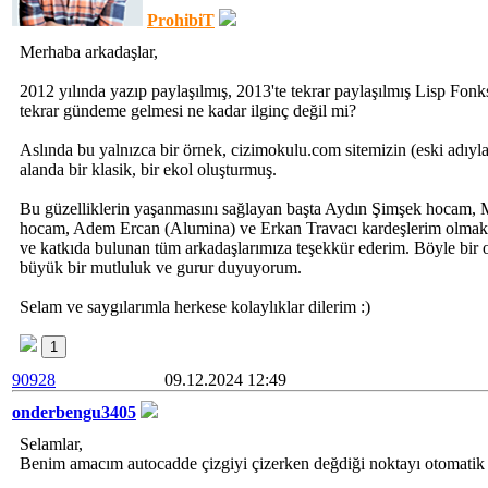
ProhibiT
Merhaba arkadaşlar,
2012 yılında yazıp paylaşılmış, 2013'te tekrar paylaşılmış Lisp Fonk
tekrar gündeme gelmesi ne kadar ilginç değil mi?
Aslında bu yalnızca bir örnek, cizimokulu.com sitemizin (eski adıy
alanda bir klasik, bir ekol oluşturmuş.
Bu güzelliklerin yaşanmasını sağlayan başta Aydın Şimşek hocam,
hocam, Adem Ercan (Alumina) ve Erkan Travacı kardeşlerim olmak ü
ve katkıda bulunan tüm arkadaşlarımıza teşekkür ederim. Böyle bir
büyük bir mutluluk ve gurur duyuyorum.
Selam ve saygılarımla herkese kolaylıklar dilerim :)
1
90928
09.12.2024 12:49
onderbengu3405
Selamlar,
Benim amacım autocadde çizgiyi çizerken değdiği noktayı otomatik kı