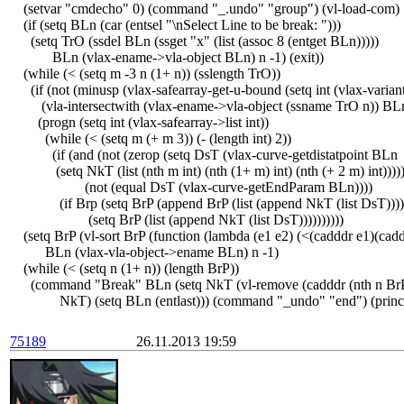
(setvar "cmdecho" 0) (command "_.undo" "group") (vl-load-com)
(if (setq BLn (car (entsel "\nSelect Line to be break: ")))
(setq TrO (ssdel BLn (ssget "x" (list (assoc 8 (entget BLn)))))
BLn (vlax-ename->vla-object BLn) n -1) (exit))
(while (< (setq m -3 n (1+ n)) (sslength TrO))
(if (not (minusp (vlax-safearray-get-u-bound (setq int (vlax-varian
(vla-intersectwith (vlax-ename->vla-object (ssname TrO n)) BLn 
(progn (setq int (vlax-safearray->list int))
(while (< (setq m (+ m 3)) (- (length int) 2))
(if (and (not (zerop (setq DsT (vlax-curve-getdistatpoint BLn
(setq NkT (list (nth m int) (nth (1+ m) int) (nth (+ 2 m) int)))))
(not (equal DsT (vlax-curve-getEndParam BLn))))
(if Brp (setq BrP (append BrP (list (append NkT (list DsT))))
(setq BrP (list (append NkT (list DsT))))))))))
(setq BrP (vl-sort BrP (function (lambda (e1 e2) (<(cadddr e1)(cadd
BLn (vlax-vla-object->ename BLn) n -1)
(while (< (setq n (1+ n)) (length BrP))
(command "Break" BLn (setq NkT (vl-remove (cadddr (nth n BrP)
NkT) (setq BLn (entlast))) (command "_undo" "end") (princ
75189
26.11.2013 19:59