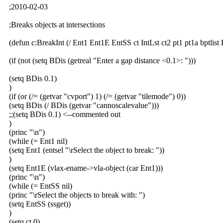
;2010-02-03
;Breaks objects at intersections
(defun c:BreakInt (/ Ent1 Ent1E EntSS ct IntLst ct2 pt1 pt1a bptlist
(if (not (setq BDis (getreal "Enter a gap distance <0.1>: ")))
(setq BDis 0.1)
)
(if (or (/= (getvar "cvport") 1) (/= (getvar "tilemode") 0))
(setq BDis (/ BDis (getvar "cannoscalevalue")))
;;(setq BDis 0.1) <--commented out
)
(princ "\n")
(while (= Ent1 nil)
(setq Ent1 (entsel "\rSelect the object to break: "))
)
(setq Ent1E (vlax-ename->vla-object (car Ent1)))
(princ "\n")
(while (= EntSS nil)
(princ "\rSelect the objects to break with: ")
(setq EntSS (ssget))
)
(setq ct 0)