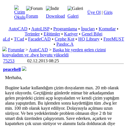
Üye Ol
|
Giriş
Forum
Download
Galeri
AutoCAD
•
AutoLISP
•
Programlama
•
İpuçları
•
Komutlar
•
Terimler
•
Eğitimler
•
Kariyer
•
Genel Bilgi
aLd
•
TCad
•
FacadeCAD
•
Cephe Kot
•
HQ Library
•
FreeMUST
•
Pasdoc.A
Forumlar
>
AutoCAD
>
Başka bir yerden gelen çizimi
kopyaladım ve .dwg boyutu yükseldi
75253
02.12.2013 08:25
peacehell
Merhaba,
Bugüne kadar kullandığım çizim dosyalarım max. 20 mb olarak
kayıt oluyordu. Geçtiğimiz günlerde mimar bir arkadaşımdan
gelen projedeki çizimi açıp kopyaladım ve kendi çizim yaptığım
alana yapıştırdım. Bu işlemden sonra kaydettiğim tüm .dwg ler
min. 100 mb olarak kayıt ediliyor. Dolayısıyla açılması uzun
sürüyor. Ve ben yedeklerimde problem olmasın diye 2 tb bir
smart disk üzerinden çalışıyorum. Save ederken, açarken ve
kapatırken çok uzun sürüyor ve alanımı fazla dolduracak diye