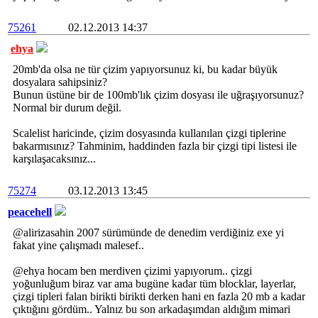
75261
02.12.2013 14:37
ehya
20mb'da olsa ne tür çizim yapıyorsunuz ki, bu kadar büyük
dosyalara sahipsiniz?
Bunun üstüne bir de 100mb'lık çizim dosyası ile uğraşıyorsunuz?
Normal bir durum değil.
Scalelist haricinde, çizim dosyasında kullanılan çizgi tiplerine
bakarmısınız? Tahminim, haddinden fazla bir çizgi tipi listesi ile
karşılaşacaksınız...
75274
03.12.2013 13:45
peacehell
@alirizasahin 2007 sürümünde de denedim verdiğiniz exe yi
fakat yine çalışmadı malesef..
@ehya hocam ben merdiven çizimi yapıyorum.. çizgi
yoğunluğum biraz var ama bugüne kadar tüm blocklar, layerlar,
çizgi tipleri falan birikti birikti derken hani en fazla 20 mb a kadar
çıktığını gördüm.. Yalnız bu son arkadaşımdan aldığım mimari