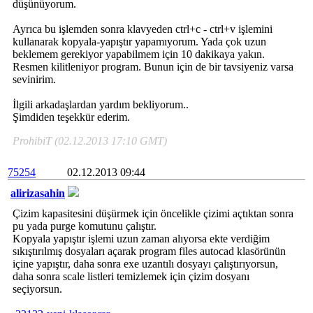
düşünüyorum.
Ayrıca bu işlemden sonra klavyeden ctrl+c - ctrl+v işlemini
kullanarak kopyala-yapıştır yapamıyorum. Yada çok uzun
beklemem gerekiyor yapabilmem için 10 dakikaya yakın.
Resmen kilitleniyor program. Bunun için de bir tavsiyeniz varsa
sevinirim.
İlgili arkadaşlardan yardım bekliyorum..
Şimdiden teşekkür ederim.
ProhibiT (02.12.2013 17:10 GMT)
75254
02.12.2013 09:44
alirizasahin
Çizim kapasitesini düşürmek için öncelikle çizimi açtıktan sonra
pu yada purge komutunu çalıştır.
Kopyala yapıştır işlemi uzun zaman alıyorsa ekte verdiğim
sıkıştırılmış dosyaları açarak program files autocad klasörünün
içine yapıştır, daha sonra exe uzantılı dosyayı çalıştırıyorsun,
daha sonra scale listleri temizlemek için çizim dosyanı
seçiyorsun.