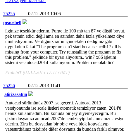
22132-yeni-klasor.rar
75255
02.12.2013 10:06
peacehell
ilginize teşekkür ederim. Purge ile 100 mb tan 87 ye düştü boyut.
pek tatmin edici değil ama en azından daha fazla yükselmez diye
ümit ediyorum. Verdiğiniz rar ın içindekileri dediğiniz gibi
uyguladım fakat "The program can't start because acdb17.dll is
missing from your computer. Try reinstalling the program to fix
this problem." şeklinde bir uyarı alıyorum.. win7 x86 işletim
sistemi ve autocad2014 kullanıyorum. Problem ne olabilir?
ProhibiT (02.12.2013 17:11 GMT)
75256
02.12.2013 11:41
alirizasahin
Autocad sürümünüz 2007 ise geçerli. Autocad 2013
versiyonunda ise scale listleri otomatik temizliyor zaten. 2014'ü
henüz kullanmadım. Bu konuda bir şey diyemeyeceğim. Bu
çizim dosyanızı autocad 2007'de temizleyip kullanmanızı tavsiye
ederim. Zira bu dosyadan bir obje veya blok kopyalayıp
yapıştırdığınız takdirde diğer dosyanız da bundan farklı olmuyor.