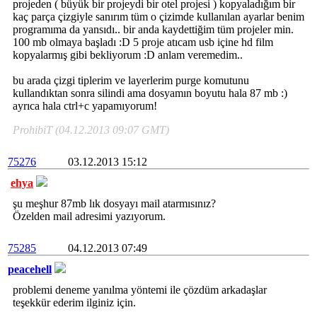
projeden ( büyük bir projeydi bir otel projesi ) kopyaladığım bir
kaç parça çizgiyle sanırım tüm o çizimde kullanılan ayarlar benim
programıma da yansıdı.. bir anda kaydettiğim tüm projeler min.
100 mb olmaya başladı :D 5 proje atıcam usb içine hd film
kopyalarmış gibi bekliyorum :D anlam veremedim..
bu arada çizgi tiplerim ve layerlerim purge komutunu
kullandıktan sonra silindi ama dosyamın boyutu hala 87 mb :)
ayrıca hala ctrl+c yapamıyorum!
ProhibiT (04.12.2013 09:07 GMT)
75276
03.12.2013 15:12
ehya
şu meşhur 87mb lık dosyayı mail atarmısınız?
Özelden mail adresimi yazıyorum.
75285
04.12.2013 07:49
peacehell
problemi deneme yanılma yöntemi ile çözdüm arkadaşlar
teşekkür ederim ilginiz için.