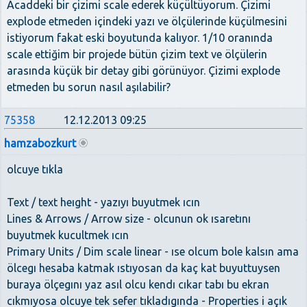
Acaddeki bir çizimi scale ederek küçültüyorum. Çizimi
explode etmeden içindeki yazı ve ölçülerinde küçülmesini
istiyorum fakat eski boyutunda kalıyor. 1/10 oranında
scale ettiğim bir projede bütün çizim text ve ölçülerin
arasında küçük bir detay gibi görünüyor. Çizimi explode
etmeden bu sorun nasıl aşılabilir?
75358
12.12.2013 09:25
hamzabozkurt
olcuye tıkla
Text / text heıght - yazıyı buyutmek ıcın
Lines & Arrows / Arrow size - olcunun ok ısaretını
buyutmek kucultmek ıcın
Primary Units / Dim scale linear - ıse olcum bole kalsın ama
ölcegı hesaba katmak ıstıyosan da kaç kat buyuttuysen
buraya ölçegını yaz asıl olcu kendı cıkar tabı bu ekran
cıkmıyosa olcuye tek sefer tıkladıgında - Properties i açık