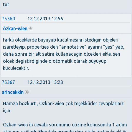
tut
75360
12.12.2013 12:56
özkan-wien
farkli ölceklerde büyüyüp kücülmesini istedigin objeleri
isaretleyip, properties den "annotative" ayarini "yes" yap,
daha sonra bir alt satira kullanacagin ölcekleri ekle. sen
ölcek degistirdiginde o otomatik olarak büyüyüp
kücülecektir.
75367
12.12.2013 15:23
arincakkin
Hamza bozkurt , Özkan-wien çok teşekkürler cevaplarınız
için.
Özkan-wien in cevabı sorunumu cözme konusunda 1 adım
atmamı sağladı. Elimdeki projede dim. style text yüksekliği