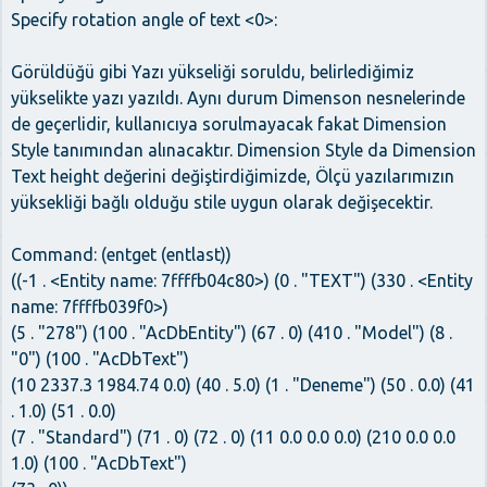
Specify rotation angle of text <0>:
Görüldüğü gibi Yazı yükseliği soruldu, belirlediğimiz
yükselikte yazı yazıldı. Aynı durum Dimenson nesnelerinde
de geçerlidir, kullanıcıya sorulmayacak fakat Dimension
Style tanımından alınacaktır. Dimension Style da Dimension
Text height değerini değiştirdiğimizde, Ölçü yazılarımızın
yüksekliği bağlı olduğu stile uygun olarak değişecektir.
Command: (entget (entlast))
((-1 . <Entity name: 7ffffb04c80>) (0 . "TEXT") (330 . <Entity
name: 7ffffb039f0>)
(5 . "278") (100 . "AcDbEntity") (67 . 0) (410 . "Model") (8 .
"0") (100 . "AcDbText")
(10 2337.3 1984.74 0.0) (40 . 5.0) (1 . "Deneme") (50 . 0.0) (41
. 1.0) (51 . 0.0)
(7 . "Standard") (71 . 0) (72 . 0) (11 0.0 0.0 0.0) (210 0.0 0.0
1.0) (100 . "AcDbText")