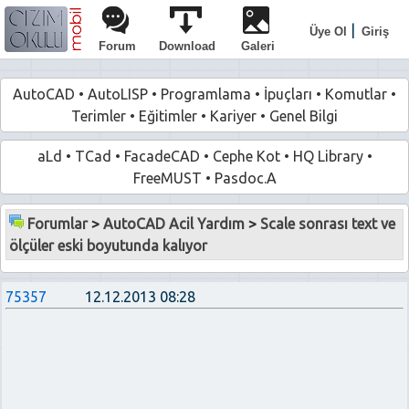
|
Üye Ol
Giriş
Forum
Download
Galeri
AutoCAD
•
AutoLISP
•
Programlama
•
İpuçları
•
Komutlar
•
Terimler
•
Eğitimler
•
Kariyer
•
Genel Bilgi
aLd
•
TCad
•
FacadeCAD
•
Cephe Kot
•
HQ Library
•
FreeMUST
•
Pasdoc.A
Forumlar
>
AutoCAD Acil Yardım
>
Scale sonrası text ve
ölçüler eski boyutunda kalıyor
75357
12.12.2013 08:28