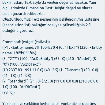
bakılmadan, Text Style'da verilen değer alınacaktır. Yani
ölçülerimizde Dimension Text Height değeri ne olursa
olsun gözardı edilecektir.
Oluşturduğumuz Text nesnesinin ilişkilendirilmiş Listesine
(association list) baktığımızda, yazı yüksekliğinin 2.5
olduğunu görürüz.
Command: (entget (entlast))
((-1 . <Entity name: 7ffffb04c70>) (0 . "TEXT") (330 . <Entity
name: 7ffffb039f0>)
(5 . "277") (100 . "AcDbEntity") (67 . 0) (410 . "Model") (8 .
"0") (100 . "AcDbText")
(10 2337.83 1991.11 0.0) (40 . 2.5) (1 . "Deneme") (50 . 0.0)
(41 . 1.0) (51 . 0.0)
(7 . "Standard") (71 . 0) (72 . 0) (11 0.0 0.0 0.0) (210 0.0 0.0
1.0) (100 . "AcDbText")
(73 . 0))
Yazımızın yüksekliğini herhangi bir yöntemle, properties