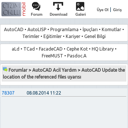
|
Üye Ol
Giriş
Forum
Download
Galeri
AutoCAD
•
AutoLISP
•
Programlama
•
İpuçları
•
Komutlar
•
Terimler
•
Eğitimler
•
Kariyer
•
Genel Bilgi
aLd
•
TCad
•
FacadeCAD
•
Cephe Kot
•
HQ Library
•
FreeMUST
•
Pasdoc.A
Forumlar
>
AutoCAD Acil Yardım
>
AutoCAD Update the
location of the referenced files uyarısı
78307
08.08.2014 11:22