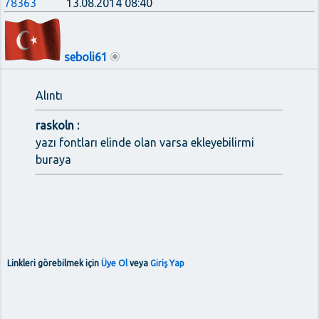
78363
13.08.2014 08:40
seboli61
Alıntı
raskoln :
yazı fontları elinde olan varsa ekleyebilirmi
buraya
Linkleri görebilmek için
Üye Ol
veya
Giriş Yap