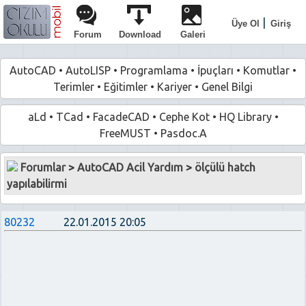
|
Üye Ol
Giriş
Forum
Download
Galeri
AutoCAD
•
AutoLISP
•
Programlama
•
İpuçları
•
Komutlar
•
Terimler
•
Eğitimler
•
Kariyer
•
Genel Bilgi
aLd
•
TCad
•
FacadeCAD
•
Cephe Kot
•
HQ Library
•
FreeMUST
•
Pasdoc.A
Forumlar
>
AutoCAD Acil Yardım
>
ölçülü hatch
yapılabilirmi
80232
22.01.2015 20:05