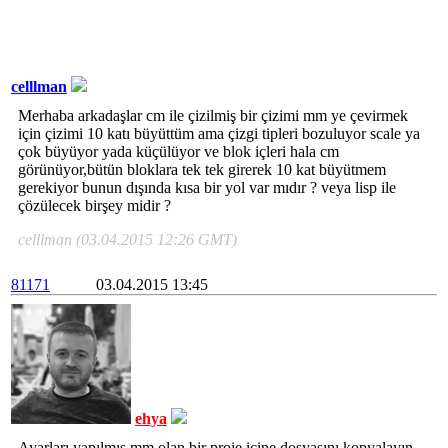
celllman
Merhaba arkadaşlar cm ile çizilmiş bir çizimi mm ye çevirmek
için çizimi 10 katı büyüttüm ama çizgi tipleri bozuluyor scale ya
çok büyüyor yada küçülüyor ve blok içleri hala cm
görünüyor,bütün bloklara tek tek girerek 10 kat büyütmem
gerekiyor bunun dışında kısa bir yol var mıdır ? veya lisp ile
çözülecek birşey midir ?
celllman (03.04.2015 12:26 GMT)
81171
03.04.2015 13:45
ehya
Ayarları yapılmış mm olan bir proje içine dosyasını kopyalayın