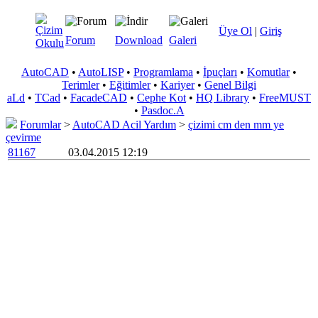
Üye Ol
|
Giriş
Forum
Download
Galeri
AutoCAD
•
AutoLISP
•
Programlama
•
İpuçları
•
Komutlar
•
Terimler
•
Eğitimler
•
Kariyer
•
Genel Bilgi
aLd
•
TCad
•
FacadeCAD
•
Cephe Kot
•
HQ Library
•
FreeMUST
•
Pasdoc.A
Forumlar
>
AutoCAD Acil Yardım
>
çizimi cm den mm ye
çevirme
81167
03.04.2015 12:19