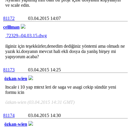
ve scale edin.
81172
03.04.2015 14:07
celllman
72329--04.03.15.dwg
ilginiz için teşekkürler,denedim dediğiniz yöntemi ama olmadı ne
yazık ki.dosyanın mevcut hali ekli dosya da yanlış birşey mi
yapıyorum acaba?
81173
03.04.2015 14:25
özkan-wien
ltscale i 10 yap mtext leri de saga ve asagi cekip sündür yeni
formu icin
özkan-wien (03.04.2015 14:31 GMT)
81174
03.04.2015 14:30
özkan-wien