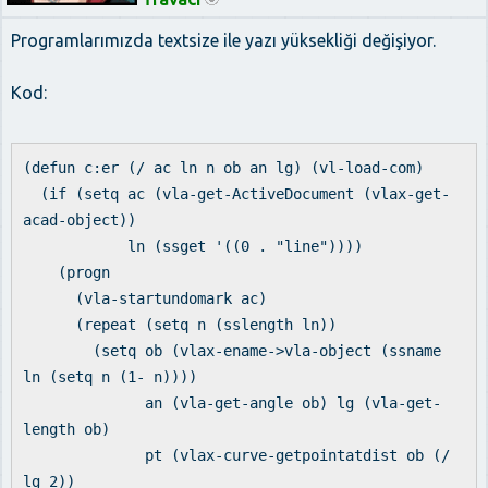
Programlarımızda textsize ile yazı yüksekliği değişiyor.
Kod:
(defun c:er (/ ac ln n ob an lg) (vl-load-com)
(if (setq ac (vla-get-ActiveDocument (vlax-get-
acad-object))
ln (ssget '((0 . "line"))))
(progn
(vla-startundomark ac)
(repeat (setq n (sslength ln))
(setq ob (vlax-ename->vla-object (ssname
ln (setq n (1- n))))
an (vla-get-angle ob) lg (vla-get-
length ob)
pt (vlax-curve-getpointatdist ob (/
lg 2))