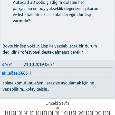
Autocad 3D solid çizdiğim dolabın her
parçasının en boy yükseklik değerlerini çıkaran
ve liste halinde excel e alabileceğim bir lisp
varmıdır?
Böyle bir lisp yoktur. Lisp ile yazılabilecek bir durum
değildir. Profesyonel destek almanız gerekir.
87691
21.10.2019 06:21
atillaözel6666
splıne komutunu eğimli araziye uygulamak için ne
yapabilirim...kolay gelsin..
Önceki Sayfa
[
1
] [
2
] [
3
] [
4
] [
5
] [
6
] [
7
] [
8
] [
9
] [
10
] [
15
] [
20
] [
25
] [
30
] [
35
]