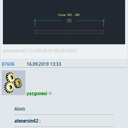
atesersin62 (14.09.2019 09:28 GMT)
87606
16.09.2019 13:33
yazgunesi
Alıntı
atesersin62 :