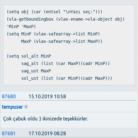
(setq obj (car (entsel "\nYazı seç:")))
(vla-getboundingbox (vlax-ename->vla-object obj)
'MinP 'MaxP)
(setq MinP (vlax-safearray->list MinP)
MaxP (vlax-safearray->list MaxP))
(setq sol_alt MinP
sag_alt (list (car MaxP)(cadr MinP))
sag_ust MaxP
sol_ust (list (car MinP)(cadr MaxP)))
87680
15.10.2019 10:58
tempuser
Çok çabuk oldu :) ikinizede teşekkürler.
87681
17.10.2019 08:28