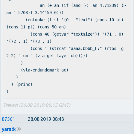
an (+ an (if (and (<= an 4.71239) (>
an 1.5708)) 3.14159 0)))
(entmake (list '(0 . "text") (cons 10 pt)
(cons 11 pt) (cons 50 an)
(cons 40 (getvar "textsize")) '(71 . 0)
'(72 . 1) '(73 . 1)
(cons 1 (strcat "aaaa.bbbb_L:" (rtos lg
2 2) " cm_" (vla-get-Layer ob)))))
)
(vla-endundomark ac)
)
) (princ)
)
Travaci (26.08.2019 06:15 GMT)
87561
28.08.2019 08:43
yaratk