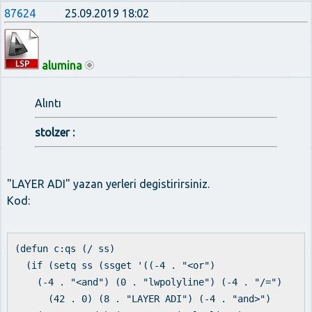
87624
25.09.2019 18:02
alumina
Alıntı
stolzer :
"LAYER ADI" yazan yerleri degistirirsiniz.
Kod:
(defun c:qs (/ ss)
(if (setq ss (ssget '((-4 . "<or")
(-4 . "<and") (0 . "lwpolyline") (-4 . "/=")
(42 . 0) (8 . "LAYER ADI") (-4 . "and>")