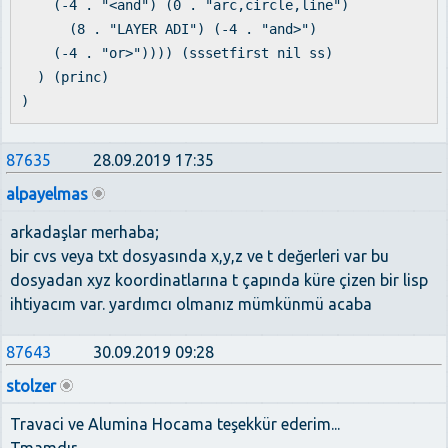
(-4 . "<and") (0 . "arc,circle,line")
(8 . "LAYER ADI") (-4 . "and>")
(-4 . "or>")))) (sssetfirst nil ss)
) (princ)
)
87635
28.09.2019 17:35
alpayelmas
arkadaşlar merhaba;
bir cvs veya txt dosyasında x,y,z ve t değerleri var bu
dosyadan xyz koordinatlarına t çapında küre çizen bir lisp
ihtiyacım var. yardımcı olmanız mümkünmü acaba
87643
30.09.2019 09:28
stolzer
Travaci ve Alumina Hocama teşekkür ederim...