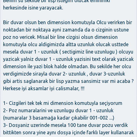
Benim su sekilde bir lisp istegim olucak eminimki
herkesinde isine yarayacak.
Bir duvar olsun ben dimension komutuyla Olcu verirken bir
noktadan bir noktaya ayni zamanda da o cizginin ustune
poz no vericek. Misal bir line cizgisi olsun dimension
komutuyla olcu aldigimizda altta uzunluk olucak usttede
mesela duvar 1 - uzunluk ( sectigimiz line uzunlugu ) olcuyu
yazicak yalniz duvar 1 - uzunluk yazisini text olarak yazicak
dimension ile yazi blok halde olmadan. Bu sekilde her olcu
verdigimizde sirayla duvar 2- uzunluk , duvar 3-uzunluk
gibi artis saglanarak bir lisp yazma sansimiz var mi acaba ?
Herkese iyi aksamlar iyi calismalar, !!!
1- Cizgileri tek tek mi dimension komutuyla seçiyorum
2- Poz numaralarini ve uzunlugu duvar 1 - uzunluk
(numaralar 3 basamağa kadar çıkabilir 001-002 ....)
3- Dosyaniz uzerinde mesela 100 tane duvar pozu verdik
bittikten sonra yine aynı dosya içinde farklı layer kullanarak