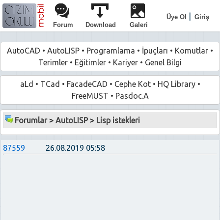
|
Üye Ol
Giriş
Forum
Download
Galeri
AutoCAD
•
AutoLISP
•
Programlama
•
İpuçları
•
Komutlar
•
Terimler
•
Eğitimler
•
Kariyer
•
Genel Bilgi
aLd
•
TCad
•
FacadeCAD
•
Cephe Kot
•
HQ Library
•
FreeMUST
•
Pasdoc.A
Forumlar
>
AutoLISP
>
Lisp istekleri
87559
26.08.2019 05:58