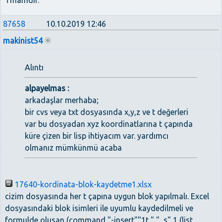
Tmamdır.
87658
10.10.2019 12:46
makinist54
Alıntı
alpayelmas :
arkadaşlar merhaba;
bir cvs veya txt dosyasında x,y,z ve t değerleri
var bu dosyadan xyz koordinatlarına t çapında
küre çizen bir lisp ihtiyacım var. yardımcı
olmanız mümkünmü acaba
17640-kordinata-blok-kaydetme1.xlsx
cizim dosyasında her t çapına uygun blok yapılmalı. Excel
dosyasındaki blok isimleri ile uyumlu kaydedilmeli ve
formulde olusan (command "-insert""1t " "_s" 1 (list