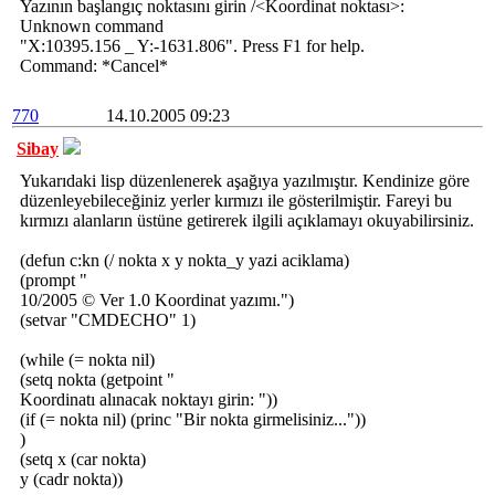
Yazının başlangıç noktasını girin /<Koordinat noktası>:
Unknown command
"X:10395.156 _ Y:-1631.806". Press F1 for help.
Command: *Cancel*
770
14.10.2005 09:23
Sibay
Yukarıdaki lisp düzenlenerek aşağıya yazılmıştır. Kendinize göre
düzenleyebileceğiniz yerler kırmızı ile gösterilmiştir. Fareyi bu
kırmızı alanların üstüne getirerek ilgili açıklamayı okuyabilirsiniz.
(defun c:kn (/ nokta x y nokta_y yazi aciklama)
(prompt "
10/2005 © Ver 1.0 Koordinat yazımı.")
(setvar "CMDECHO" 1)
(while (= nokta nil)
(setq nokta (getpoint "
Koordinatı alınacak noktayı girin: "))
(if (= nokta nil) (princ "Bir nokta girmelisiniz..."))
)
(setq x (car nokta)
y (cadr nokta))