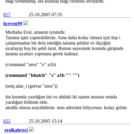
bilgi verilmemiş. Bu konuda bilgi verirsen sevinirim.
817
25.10.2005 07:35
hceven99
Merhaba Erol, umarım iyisindir.
Tarama işini yaptırabilirsin. Ama daha kolay olması için lisp i
çalıştırmadan bir defa istedğin tarama şeklini ve ölçeğini
ayarlayıp boş bir şekli tarat. Bunun sayesinde komutu girişinde
tarama ayarları yapmana gerek kalmaz.
(command "area" "o" a1b)
(command "bhatch" "s" a1b "" "")
(setq alan_t (getvar "area"))
üst kısımda yazdığım üst ve altdaki iki satırın arasına ortada
yazdığım bölümü ekle.
aksilik olursa arayabilirsin. msn adresimi biliyorsun. kolay gelsin
822
25.10.2005 15:14
erolkahveci