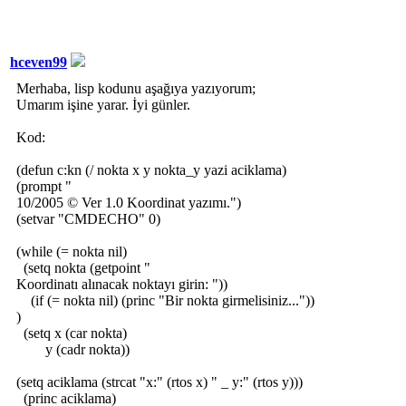
hceven99
Merhaba, lisp kodunu aşağıya yazıyorum;
Umarım işine yarar. İyi günler.
Kod:
(defun c:kn (/ nokta x y nokta_y yazi aciklama)
(prompt "
10/2005 © Ver 1.0 Koordinat yazımı.")
(setvar "CMDECHO" 0)
(while (= nokta nil)
(setq nokta (getpoint "
Koordinatı alınacak noktayı girin: "))
(if (= nokta nil) (princ "Bir nokta girmelisiniz..."))
)
(setq x (car nokta)
y (cadr nokta))
(setq aciklama (strcat "x:" (rtos x) " _ y:" (rtos y)))
(princ aciklama)