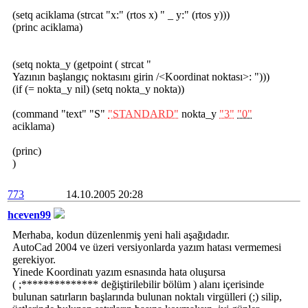
(setq aciklama (strcat "x:" (rtos x) " _ y:" (rtos y)))
(princ aciklama)
(setq nokta_y (getpoint ( strcat "
Yazının başlangıç noktasını girin /<Koordinat noktası>: ")))
(if (= nokta_y nil) (setq nokta_y nokta))
(command "text" "S"
"STANDARD"
nokta_y
"3"
"0"
aciklama)
(princ)
)
773
14.10.2005 20:28
hceven99
Merhaba, kodun düzenlenmiş yeni hali aşağıdadır.
AutoCad 2004 ve üzeri versiyonlarda yazım hatası vermemesi
gerekiyor.
Yinede Koordinatı yazım esnasında hata oluşursa
( ;************** değiştirilebilir bölüm ) alanı içerisinde
bulunan satırların başlarında bulunan noktalı virgülleri (;) silip,