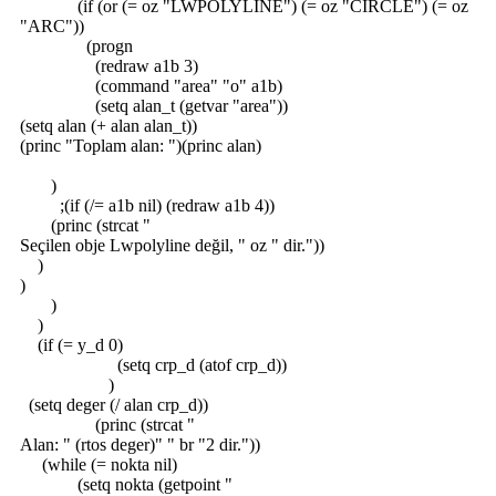
(if (or (= oz "LWPOLYLINE") (= oz "CIRCLE") (= oz
"ARC"))
(progn
(redraw a1b 3)
(command "area" "o" a1b)
(setq alan_t (getvar "area"))
(setq alan (+ alan alan_t))
(princ "Toplam alan: ")(princ alan)
)
;(if (/= a1b nil) (redraw a1b 4))
(princ (strcat "
Seçilen obje Lwpolyline değil, " oz " dir."))
)
)
)
)
(if (= y_d 0)
(setq crp_d (atof crp_d))
)
(setq deger (/ alan crp_d))
(princ (strcat "
Alan: " (rtos deger)" " br "2 dir."))
(while (= nokta nil)
(setq nokta (getpoint "