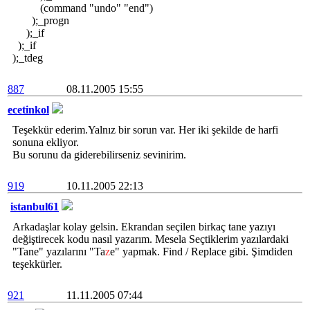
(command "undo" "end")
);_progn
);_if
);_if
);_tdeg
887
08.11.2005 15:55
ecetinkol
Teşekkür ederim.Yalnız bir sorun var. Her iki şekilde de harfi
sonuna ekliyor.
Bu sorunu da giderebilirseniz sevinirim.
919
10.11.2005 22:13
istanbul61
Arkadaşlar kolay gelsin. Ekrandan seçilen birkaç tane yazıyı
değiştirecek kodu nasıl yazarım. Mesela Seçtiklerim yazılardaki
"Tan
e" yazılarını "Ta
z
e" yapmak. Find / Replace gibi. Şimdiden
teşekkürler.
921
11.11.2005 07:44