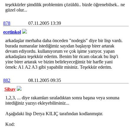
teşekkürler şimdilik problemim çözüldü.. bizde öğrenebilsek.. ne
güzel olur...
878
07.11.2005 13:39
ecetinkol
arkadaşlar merhaba daha önceden "nodegis" diye bir lisp vardı.
burada numaralar istediğimiz sayıdan başlayıp birer artarak
devam ediyordu. kullanıyorum ve çok işime yarıyor. yapan
arkadaşlara teşekkür ederim. Benim bir ricam olacak bu lisp'i
yine birer artarak ve bizim belirleyeceğimiz bir harfle yani
örnek: A1 A2 A3 gibi yapabilir misiniz. Teşekkür ederim.
882
08.11.2005 09:35
Sibay
1,2,3, ... diye rakamları sıraladıktan sonra başına veya sonuna
istediğiniz yazıyı ekleyebilirsiniz...
Aşağıdaki lisp Derya KILIÇ tarafından kodlanmıştır.
Kod: