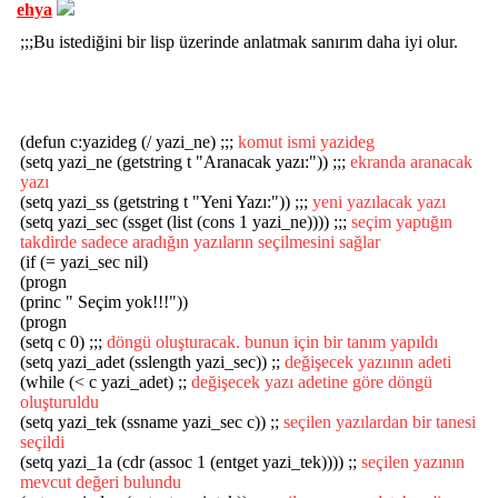
ehya
;;;Bu istediğini bir lisp üzerinde anlatmak sanırım daha iyi olur.
(defun c:yazideg (/ yazi_ne) ;;;
komut ismi yazideg
(setq yazi_ne (getstring t "Aranacak yazı:")) ;;;
ekranda aranacak
yazı
(setq yazi_ss (getstring t "Yeni Yazı:")) ;;;
yeni yazılacak yazı
(setq yazi_sec (ssget (list (cons 1 yazi_ne)))) ;;;
seçim yaptığın
takdirde sadece aradığın yazıların seçilmesini sağlar
(if (= yazi_sec nil)
(progn
(princ " Seçim yok!!!"))
(progn
(setq c 0) ;;;
döngü oluşturacak. bunun için bir tanım yapıldı
(setq yazi_adet (sslength yazi_sec)) ;;
değişecek yazıının adeti
(while (< c yazi_adet) ;;
değişecek yazı adetine göre döngü
oluşturuldu
(setq yazi_tek (ssname yazi_sec c)) ;;
seçilen yazılardan bir tanesi
seçildi
(setq yazi_1a (cdr (assoc 1 (entget yazi_tek)))) ;;
seçilen yazının
mevcut değeri bulundu