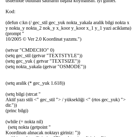
üstlerinde bulunan satırların başına koymalısın. iyi günler.
Kod:
(defun c:kn (/ gec_stil gec_yuk nokta_yakala aralik bilgi nokta x
y nokta_y nokta_2 nok_y x_koor y_koor x_1 y_1 yazi aciklama)
(prompt "
10/2005 © Ver 2.0 Koordinat yazımı.")
(setvar "CMDECHO" 0)
(setq gec_stil (getvar "TEXTSTYLE"))
(setq gec_yuk ( getvar "TEXTSIZE"))
(setq nokta_yakala (getvar "OSMODE"))
(setq aralik (* gec_yuk 1.618))
(setq bilgi (strcat "
Aktif yazı stili <" gec_stil "> / yüksekliği <" (rtos gec_yuk) ">
dir."))
(princ bilgi)
(while (= nokta nil)
(setq nokta (getpoint "
Koordinatı alınacak noktayı giriniz: "))