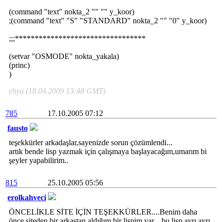
(command "text" nokta_2 "" "" y_koor)
;(command "text" "S" "STANDARD" nokta_2 "" "0" y_koor)
;;;*********************************
(setvar "OSMODE" nokta_yakala)
(princ)
)
ehya (18.04.2009 13:48 GMT)
785
17.10.2005 07:12
fausto
teşekkürler arkadaşlar,sayenizde sorun çözümlendi...
artık bende lisp yazmak için çalışmaya başlayacağım,umarım bi
şeyler yapabilirim..
815
25.10.2005 05:56
erolkahveci
ÖNCELİKLE SİTE İÇİN TEŞEKKÜRLER....Benim daha
önce siteden bir arkaştan aldığım bir lispim var... bu lisp ayrı ayrı