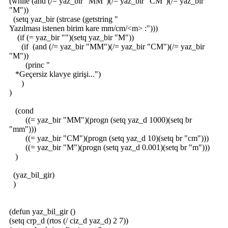
(while (and (/= yaz_bir "MM")(/= yaz_bir "CM")(/= yaz_bir
"M"))
(setq yaz_bir (strcase (getstring "
Yazılması istenen birim kare mm/cm/<m> :")))
(if (= yaz_bir "")(setq yaz_bir "M"))
(if (and (/= yaz_bir "MM")(/= yaz_bir "CM")(/= yaz_bir
"M"))
(princ "
*Geçersiz klavye girişi...")
)
)
(cond
((= yaz_bir "MM")(progn (setq yaz_d 1000)(setq br
"mm")))
((= yaz_bir "CM")(progn (setq yaz_d 10)(setq br "cm")))
((= yaz_bir "M")(progn (setq yaz_d 0.001)(setq br "m")))
)
(yaz_bil_gir)
)
(defun yaz_bil_gir ()
(setq crp_d (rtos (/ ciz_d yaz_d) 2 7))