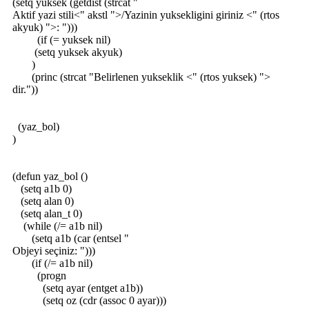
(setq yuksek (getdist (strcat "
Aktif yazi stili<" akstl ">/Yazinin yuksekligini giriniz <" (rtos
akyuk) ">: ")))
(if (= yuksek nil)
(setq yuksek akyuk)
)
(princ (strcat "Belirlenen yukseklik <" (rtos yuksek) ">
dir."))
(yaz_bol)
)
(defun yaz_bol ()
(setq a1b 0)
(setq alan 0)
(setq alan_t 0)
(while (/= a1b nil)
(setq a1b (car (entsel "
Objeyi seçiniz: ")))
(if (/= a1b nil)
(progn
(setq ayar (entget a1b))
(setq oz (cdr (assoc 0 ayar)))