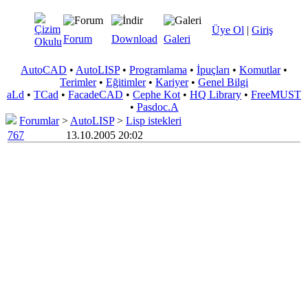
Üye Ol
|
Giriş
Forum
Download
Galeri
AutoCAD
•
AutoLISP
•
Programlama
•
İpuçları
•
Komutlar
•
Terimler
•
Eğitimler
•
Kariyer
•
Genel Bilgi
aLd
•
TCad
•
FacadeCAD
•
Cephe Kot
•
HQ Library
•
FreeMUST
•
Pasdoc.A
Forumlar
>
AutoLISP
>
Lisp istekleri
767
13.10.2005 20:02