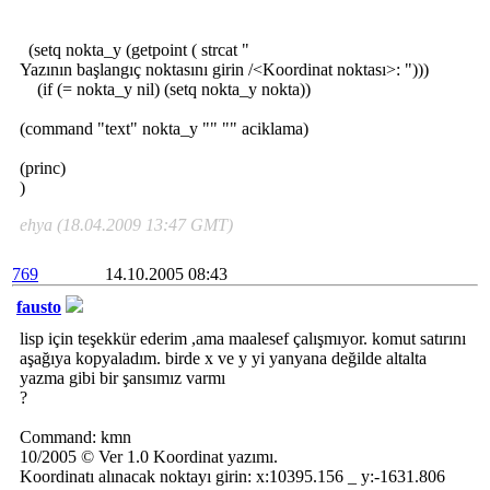
(setq nokta_y (getpoint ( strcat "
Yazının başlangıç noktasını girin /<Koordinat noktası>: ")))
(if (= nokta_y nil) (setq nokta_y nokta))
(command "text" nokta_y "" "" aciklama)
(princ)
)
ehya (18.04.2009 13:47 GMT)
769
14.10.2005 08:43
fausto
lisp için teşekkür ederim ,ama maalesef çalışmıyor. komut satırını
aşağıya kopyaladım. birde x ve y yi yanyana değilde altalta
yazma gibi bir şansımız varmı
?
Command: kmn
10/2005 © Ver 1.0 Koordinat yazımı.
Koordinatı alınacak noktayı girin: x:10395.156 _ y:-1631.806