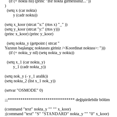
(if (= nokta nil) (princ "Bir nokta girmelisiniz..."))
)
(setq x (car nokta)
y (cadr nokta))
(setq x_koor (strcat "x:" (rtos x) "_" ))
(setq y_koor (strcat "y:" (rtos y)))
(princ x_koor) (princ y_koor)
(setq nokta_y (getpoint ( strcat "
Yazının başlangıç noktasını giriniz /<Koordinat noktası>: ")))
(if (= nokta_y nil) (setq nokta_y nokta))
(setq x_1 (car nokta_y)
y_1 (cadr nokta_y))
(setq nok_y (- y_1 aralik))
(setq nokta_2 (list x_1 nok_y))
(setvar "OSMODE" 0)
;;;******************************** değiştirilebilir bölüm
(command "text" nokta_y "" "" x_koor)
;(command "text" "S" "STANDARD" nokta_y "" "0" x_koor)