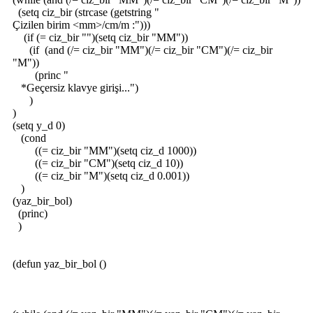
(setq ciz_bir (strcase (getstring "
Çizilen birim <mm>/cm/m :")))
(if (= ciz_bir "")(setq ciz_bir "MM"))
(if (and (/= ciz_bir "MM")(/= ciz_bir "CM")(/= ciz_bir
"M"))
(princ "
*Geçersiz klavye girişi...")
)
)
(setq y_d 0)
(cond
((= ciz_bir "MM")(setq ciz_d 1000))
((= ciz_bir "CM")(setq ciz_d 10))
((= ciz_bir "M")(setq ciz_d 0.001))
)
(yaz_bir_bol)
(princ)
)
(defun yaz_bir_bol ()