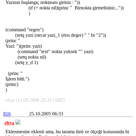
Yazının başlangıç noktasını giriniz : "))
(if (= nokta nil)(princ " Birnokta girmelisiniz..."))
)
(command "regen")
(setq yazi (strcat yazi_1 (rtos deger) " " br "2"))
(princ "
Yazi: ")(princ yazi)
(command "text" nokta yuksek "" yazi)
(setq nokta nil)
(setq y_d 1)
(princ "
İşlem bitti.")
(princ)
)
ehya (12.09.2008 20:33 GMT)
816
25.10.2005 06:33
ehya
Eklenmesine eklenir ama, bu tarama türü ve ölçeği konusunda bi