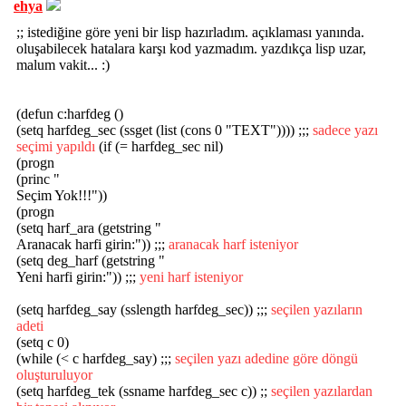
ehya
;; istediğine göre yeni bir lisp hazırladım. açıklaması yanında.
oluşabilecek hatalara karşı kod yazmadım. yazdıkça lisp uzar,
malum vakit... :)
(defun c:harfdeg ()
(setq harfdeg_sec (ssget (list (cons 0 "TEXT")))) ;;;
sadece yazı
seçimi yapıldı
(if (= harfdeg_sec nil)
(progn
(princ "
Seçim Yok!!!"))
(progn
(setq harf_ara (getstring "
Aranacak harfi girin:")) ;;;
aranacak harf isteniyor
(setq deg_harf (getstring "
Yeni harfi girin:")) ;;;
yeni harf isteniyor
(setq harfdeg_say (sslength harfdeg_sec)) ;;;
seçilen yazıların
adeti
(setq c 0)
(while (< c harfdeg_say) ;;;
seçilen yazı adedine göre döngü
oluşturuluyor
(setq harfdeg_tek (ssname harfdeg_sec c)) ;;
seçilen yazılardan