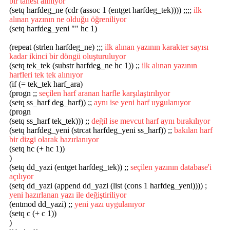
bir tanesi alınıyor
(setq harfdeg_ne (cdr (assoc 1 (entget harfdeg_tek)))) ;;;;
ilk
alınan yazının ne olduğu öğreniliyor
(setq harfdeg_yeni "" hc 1)
(repeat (strlen harfdeg_ne) ;;;
ilk alınan yazının karakter sayısı
kadar ikinci bir döngü oluşturuluyor
(setq tek_tek (substr harfdeg_ne hc 1)) ;;
ilk alınan yazının
harfleri tek tek alınıyor
(if (= tek_tek harf_ara)
(progn ;;
seçilen harf aranan harfle karşılaştırılıyor
(setq ss_harf deg_harf)) ;;
aynı ise yeni harf uygulanıyor
(progn
(setq ss_harf tek_tek))) ;;
değil ise mevcut harf aynı bırakılıyor
(setq harfdeg_yeni (strcat harfdeg_yeni ss_harf)) ;;
bakılan harf
bir dizgi olarak hazırlanıyor
(setq hc (+ hc 1))
)
(setq dd_yazi (entget harfdeg_tek)) ;;
seçilen yazının database'i
açılıyor
(setq dd_yazi (append dd_yazi (list (cons 1 harfdeg_yeni)))) ;
yeni hazırlanan yazı ile değiştiriliyor
(entmod dd_yazi) ;;
yeni yazı uygulanıyor
(setq c (+ c 1))
)