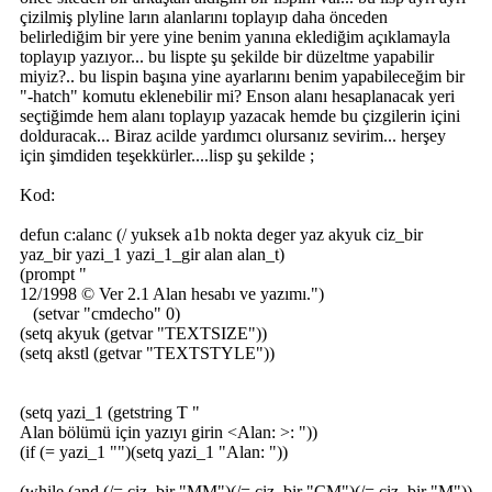
çizilmiş plyline ların alanlarını toplayıp daha önceden
belirlediğim bir yere yine benim yanına eklediğim açıklamayla
toplayıp yazıyor... bu lispte şu şekilde bir düzeltme yapabilir
miyiz?.. bu lispin başına yine ayarlarını benim yapabileceğim bir
"-hatch" komutu eklenebilir mi? Enson alanı hesaplanacak yeri
seçtiğimde hem alanı toplayıp yazacak hemde bu çizgilerin içini
dolduracak... Biraz acilde yardımcı olursanız sevirim... herşey
için şimdiden teşekkürler....lisp şu şekilde ;
Kod:
defun c:alanc (/ yuksek a1b nokta deger yaz akyuk ciz_bir
yaz_bir yazi_1 yazi_1_gir alan alan_t)
(prompt "
12/1998 © Ver 2.1 Alan hesabı ve yazımı.")
(setvar "cmdecho" 0)
(setq akyuk (getvar "TEXTSIZE"))
(setq akstl (getvar "TEXTSTYLE"))
(setq yazi_1 (getstring T "
Alan bölümü için yazıyı girin <Alan: >: "))
(if (= yazi_1 "")(setq yazi_1 "Alan: "))
(while (and (/= ciz_bir "MM")(/= ciz_bir "CM")(/= ciz_bir "M"))