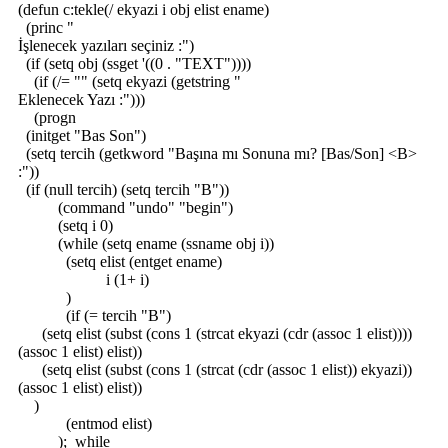
(defun c:tekle(/ ekyazi i obj elist ename)
(princ "
İşlenecek yazıları seçiniz :")
(if (setq obj (ssget '((0 . "TEXT"))))
(if (/= "" (setq ekyazi (getstring "
Eklenecek Yazı :")))
(progn
(initget "Bas Son")
(setq tercih (getkword "Başına mı Sonuna mı? [Bas/Son] <B>
:"))
(if (null tercih) (setq tercih "B"))
(command "undo" "begin")
(setq i 0)
(while (setq ename (ssname obj i))
(setq elist (entget ename)
i (1+ i)
)
(if (= tercih "B")
(setq elist (subst (cons 1 (strcat ekyazi (cdr (assoc 1 elist))))
(assoc 1 elist) elist))
(setq elist (subst (cons 1 (strcat (cdr (assoc 1 elist)) ekyazi))
(assoc 1 elist) elist))
)
(entmod elist)
);_while