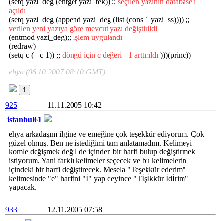
(setq yazi_deg (entget yazi_tek)) ;;
seçilen yazının database'i
açıldı
(setq yazi_deg (append yazi_deg (list (cons 1 yazi_ss)))) ;;
verilen yeni yazıya göre mevcut yazı değiştirildi
(entmod yazi_deg);;
işlem uygulandı
(redraw)
(setq c (+ c 1)) ;;
döngü için c değeri +1 arttırıldı
)))(princ))
ehya (06.10.2007 08:10 GMT)
1
925
11.11.2005 10:42
istanbul61
ehya arkadaşım ilgine ve emeğine çok teşekkür ediyorum. Çok
güzel olmuş. Ben ne istediğimi tam anlatamadım. Kelimeyi
komle değişmek değil de içinden bir harfi bulup değiştirmek
istiyorum. Yani farklı kelimeler seçecek ve bu kelimelerin
içindeki bir harfi değiştirecek. Mesela "Teşekkür ederim"
kelimesinde "e" harfini "İ" yap deyince "Tİşİkkür İdİrim"
yapacak.
933
12.11.2005 07:58