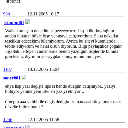
))(princ))
934
12.11.2005 10:17
istanbul61
Walla kardeşim denedim süpeeeeerrrrrr. Lisp i ilk duyduğum
andan itibaren böyle bişe yapmaya çalışıyordum. Sana nekadar
teşekkür edeceğimi bilemiyorum. Ayrıca bu siteyi kuranlarıda
tebrik ediyorum ve helal olsun diyorum. Bilgi paylaştıkca çoğalır.
İnşallah ilerleyen zamanlarda benim yazdığım lispleride burada
göreksiniz diyorum ve saygılar sunuyorummmm.:yes
1107
10.12.2005 15:04
soner001
ehya lisp yazi degişte lips si bende düzgün calışmıyor.. yazıyı
buluyor yanına yeni istenen yazıyı ekliyor ..
örnegin aaa yı bbb ile degiş dedigim zaman aaabbb yapıyor nasıl
düzelte biliriz bunu ?
1256
22.12.2005 11:58