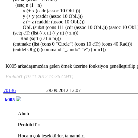
(setq n (1+ n)
x (+ x (cadr (assoc 10 ObL)))
y (+ y (caddr (assoc 10 ObL)))
z (+ z (cadddr (assoc 10 ObL)))
ObL (subst (cons 111 (cdr (assoc 10 ObL))) (assoc 10 ObL)
(setq cTr (list (/ x n) (/ y n) (/ z n))
Rad (sqrt (/ aLn pi)))
(entmake (list (cons 0 "Circle") (cons 10 cTr) (cons 40 Rad)))
(entdel Obj))) (command "_.undo" "e") (prin1))
K005 arkadaşımızdan gelen örnek üzerine fonksiyon genelleştirilip 
ProhibiT (19.11.2012 14:36 GMT)
70136
28.09.2012 12:07
k005
Alıntı
ProhibiT :
Hocam çok teşekkürler, tamamdır..