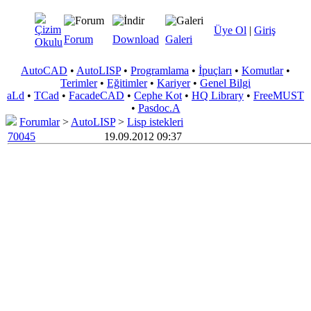
Üye Ol
|
Giriş
Forum
Download
Galeri
AutoCAD
•
AutoLISP
•
Programlama
•
İpuçları
•
Komutlar
•
Terimler
•
Eğitimler
•
Kariyer
•
Genel Bilgi
aLd
•
TCad
•
FacadeCAD
•
Cephe Kot
•
HQ Library
•
FreeMUST
•
Pasdoc.A
Forumlar
>
AutoLISP
>
Lisp istekleri
70045
19.09.2012 09:37