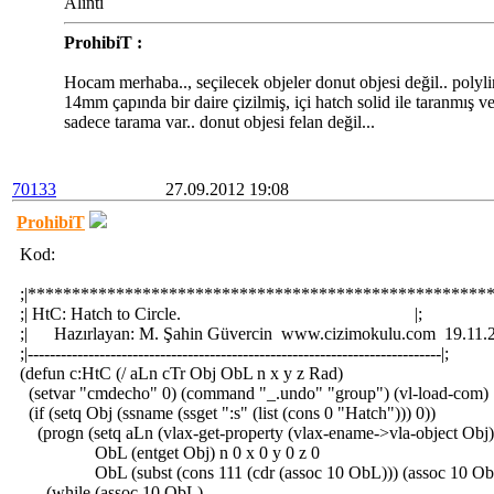
Alıntı
ProhibiT :
Hocam merhaba.., seçilecek objeler donut objesi değil.. polyli
14mm çapında bir daire çizilmiş, içi hatch solid ile taranmış ve c
sadece tarama var.. donut objesi felan değil...
70133
27.09.2012 19:08
ProhibiT
Kod:
;|*****************************************************
;| HtC: Hatch to Circle. |;
;| Hazırlayan: M. Şahin Güvercin www.cizimokulu.com 19.1
;|---------------------------------------------------------------------------|;
(defun c:HtC (/ aLn cTr Obj ObL n x y z Rad)
(setvar "cmdecho" 0) (command "_.undo" "group") (vl-load-com)
(if (setq Obj (ssname (ssget ":s" (list (cons 0 "Hatch"))) 0))
(progn (setq aLn (vlax-get-property (vlax-ename->vla-object Obj)
ObL (entget Obj) n 0 x 0 y 0 z 0
ObL (subst (cons 111 (cdr (assoc 10 ObL))) (assoc 10 Ob
(while (assoc 10 ObL)