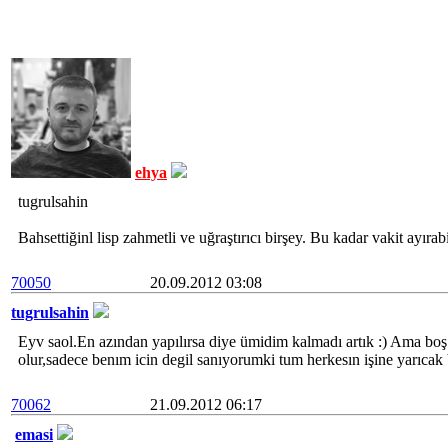
ehya
tugrulsahin
Bahsettiğinl lisp zahmetli ve uğraştırıcı birşey. Bu kadar vakit ayır
70050
20.09.2012 03:08
tugrulsahin
Eyv saol.En azından yapılırsa diye ümidim kalmadı artık :) Ama boş 
olur,sadece benım icin degil sanıyorumki tum herkesın işine yarıcak b
70062
21.09.2012 06:17
emasi