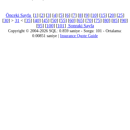
Önceki Sayfa
[
1
] [
2
] [
3
] [
4
] [
5
] [
6
] [
7
] [
8
] [
9
] [
10
] [
15
] [
20
] [
25
]
[
30
] >
31
< [
35
] [
40
] [
45
] [
50
] [
55
] [
60
] [
65
] [
70
] [
75
] [
80
] [
85
] [
90
]
[
95
] [
100
] [
101
]
Sonraki Sayfa
Copyright © 2004-2026 SQL: 0.859 saniye - Sorgu: 101 - Ortalama:
0.00851 saniye |
Insurance Quote Guide