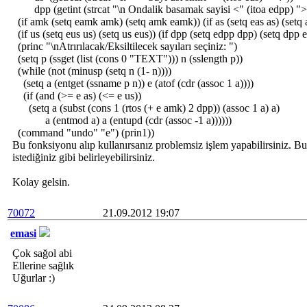
dpp (getint (strcat "\n Ondalik basamak sayisi <" (itoa edpp) ">:
(if amk (setq eamk amk) (setq amk eamk)) (if as (setq eas as) (setq 
(if us (setq eus us) (setq us eus)) (if dpp (setq edpp dpp) (setq dpp 
(princ "\nAtrırılacak/Eksiltilecek sayıları seçiniz: ")
(setq p (ssget (list (cons 0 "TEXT"))) n (sslength p))
(while (not (minusp (setq n (1- n))))
(setq a (entget (ssname p n)) e (atof (cdr (assoc 1 a))))
(if (and (>= e as) (<= e us))
(setq a (subst (cons 1 (rtos (+ e amk) 2 dpp)) (assoc 1 a) a)
a (entmod a) a (entupd (cdr (assoc -1 a))))))
(command "undo" "e") (prin1))
Bu fonksiyonu alıp kullanırsanız problemsiz işlem yapabilirsiniz. Bu
istediğiniz gibi belirleyebilirsiniz.
Kolay gelsin.
70072
21.09.2012 19:07
emasi
Çok sağol abi
Ellerine sağlık
Uğurlar :)