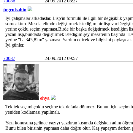
70086
24.09.2012 08:27
tugrulsahin
İyi çalışmalar arkadaslar. Lisp'in formülü ile ilgili bir değişiklik ya
sorucaktım. Mesela elimde değiştirmek istediğim bir lisp var.Degişti
yerine çoklu seçim yapması.Birde bir başka değiştirmek istediğim lisp
yazan lisp,bundada degiştirmek istediğim şey mesafenin başında ''L='
yerine ''L=345,82m'' yazması. Yardım edicek ve bilgisini paylaşıcak
İyi günler.
70087
24.09.2012 09:57
ehya
Tek tek seçimi çoklu seçime tek defada dönmez. Bunun için seçim 
yeniden kodlaması yapılmalı.
Yazı konusuna gelince yazıyı yazdıran kısımda değişken adını öğren
Bunu bilen birisinin yapması daha doğru olur. Kaş yapayım derken 