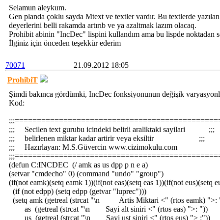
Selamun aleykum.
Gen planda çoklu sayda Mtext ve textler vardır. Bu textlerde yazılan
deyerlerini belli rakamda artırıb ve ya azaltmak lazım olacaq.
Prohibit abinin "IncDec" lispini kullandım ama bu lispde noktadan so
İlginiz için önceden teşekkür ederim
70071
21.09.2012 18:05
ProhibiT
Şimdi bakınca gördümki, IncDec fonksiyonunun değişik varyasyonla
Kod:
;;;==============================================
;;; Secilen text gurubu icindeki belirli araliktaki sayilari ;;;
;;; belirlenen miktar kadar artirir veya eksiltir ;;;
;;; Hazırlayan: M.S.Güvercin www.cizimokulu.com 
;;;==============================================
(defun C:INCDEC (/ amk as us dpp p n e a)
(setvar "cmdecho" 0) (command "undo" "group")
(if(not eamk)(setq eamk 1))(if(not eas)(setq eas 1))(if(not eus)(setq e
(if (not edpp) (setq edpp (getvar "luprec")))
(setq amk (getreal (strcat "\n Artis Miktari <" (rtos eamk) ">: 
as (getreal (strcat "\n Sayi alt siniri <" (rtos eas) ">: "))
us (getreal (strcat "\n Sayi ust siniri <" (rtos eus) "> :"))