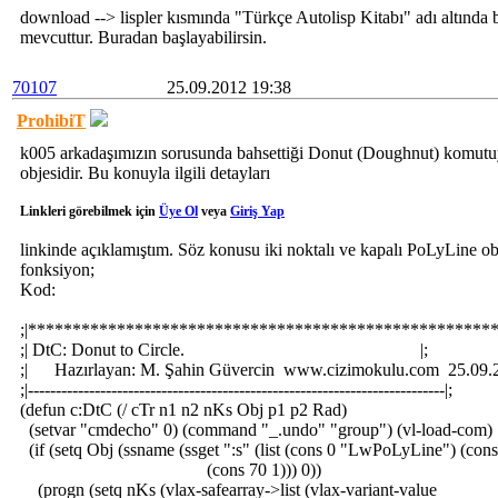
download --> lispler kısmında "Türkçe Autolisp Kitabı" adı altında ba
mevcuttur. Buradan başlayabilirsin.
70107
25.09.2012 19:38
ProhibiT
k005 arkadaşımızın sorusunda bahsettiği Donut (Doughnut) komut
objesidir. Bu konuyla ilgili detayları
Linkleri görebilmek için
Üye Ol
veya
Giriş Yap
linkinde açıklamıştım. Söz konusu iki noktalı ve kapalı PoLyLine obj
fonksiyon;
Kod:
;|*****************************************************
;| DtC: Donut to Circle. |;
;| Hazırlayan: M. Şahin Güvercin www.cizimokulu.com 25.0
;|---------------------------------------------------------------------------|;
(defun c:DtC (/ cTr n1 n2 nKs Obj p1 p2 Rad)
(setvar "cmdecho" 0) (command "_.undo" "group") (vl-load-com)
(if (setq Obj (ssname (ssget ":s" (list (cons 0 "LwPoLyLine") (cons
(cons 70 1))) 0))
(progn (setq nKs (vlax-safearray->list (vlax-variant-value