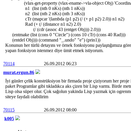
(vlax-get-property (vlax-ename->vla-object Obj) 'Coordinat
n1 (list (nth 0 nKs) (nth 1 nKs))
n2 (list (nth 2 nKs) (nth 3 nKs))
cTr (mapcar '(lambda (p1 p2) (/ (+ p1 p2) 2.0)) n1 n2)
Rad (+ (/ (distance n1 n2) 2.0)
(/ (cdr (assoc 43 (entget Obj))) 2.0)))
(entmake (list (cons 0 "Circle") (cons 10 cTr) (cons 40 Rad)))
(entdel Obj))) (command "_.undo" "e") (prin1))
Konunun her türlü detayını ve örnek fonksiyonu paylaştığımıza göre
yapan fonksiyon istenmez diye ümit etmek istiyorum.
70114
26.09.2012 06:23
murat.ergun.86
İyi günler çelik konstrüksiyon bir firmada proje çiziyorum her proj
paket Programlar gibi tıkladıkca aks çizen bir Lisp varmı. Birde met
Lisp olsa süper olur. Çok sağolun yakinda Lisp yazmak için ogren
siteye faydali olabilirim
70115
26.09.2012 08:00
k005