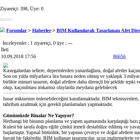
Ziyaretçi: 398, Üye: 0
Detaylar »
Forumlar
>
Haberler
>
BIM Kullanılarak Tasarlanan Afet Dire
İnceleyenler : 1 ziyaretçi, 0 üye : ---
İleti
10.09.2018 17:56
86656
Kasırgalardan sellere, depremlerden yanardağlara, doğal afetler kaçını
Son on yılda milyarlarca lira hasara neden olmuş ve yaklaşık 3 milyar 
birlikte mimari tasarım, doğal afetlere daha dirençli bir şekilde tepki
olup, kaçınılması imkansız olaylarda meydana gelebilecek
hasar miktarının önlenebileceğini kanıtlamaktadır. BIM teknisyenleri, 
tahribatı azaltmak için gerekli planlamaları yapmaktadır.
Günümüzde Binalar Ne Yapıyor?
Herhangi bir binanın planlama ve yapım aşamasında karşılaştığı bazı 
Kulesi bir tarafa doğru eğilir çünkü temeli destabilize edilmiş ve yav
başlamıştır. Yapısal bütünlük, bir yapının çevreye ve doğal afetlere n
hayati bir faktördür. BIM kullanan tasarımcılar, ucuz malzemelerin ve