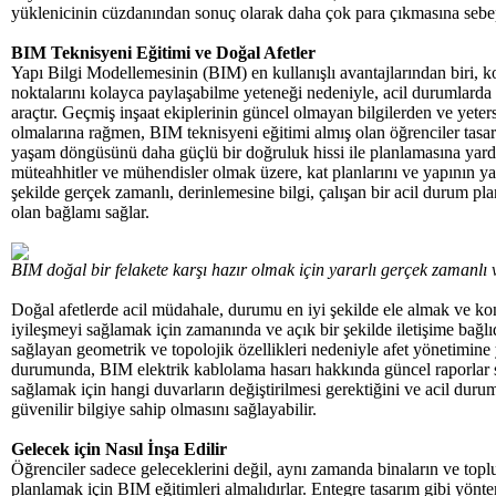
yüklenicinin cüzdanından sonuç olarak daha çok para çıkmasına sebep 
BIM Teknisyeni Eğitimi ve Doğal Afetler
Yapı Bilgi Modellemesinin (BIM) en kullanışlı avantajlarından biri, k
noktalarını kolayca paylaşabilme yeteneği nedeniyle, acil durumlarda
araçtır. Geçmiş inşaat ekiplerinin güncel olmayan bilgilerden ve yeter
olmalarına rağmen, BIM teknisyeni eğitimi almış olan öğrenciler tasar
yaşam döngüsünü daha güçlü bir doğruluk hissi ile planlamasına yardı
müteahhitler ve mühendisler olmak üzere, kat planlarını ve yapının y
şekilde gerçek zamanlı, derinlemesine bilgi, çalışan bir acil durum pla
olan bağlamı sağlar.
BIM doğal bir felakete karşı hazır olmak için yararlı gerçek zamanlı v
Doğal afetlerde acil müdahale, durumu en iyi şekilde ele almak ve kontr
iyileşmeyi sağlamak için zamanında ve açık bir şekilde iletişime bağlıdı
sağlayan geometrik ve topolojik özellikleri nedeniyle afet yönetimine 
durumunda, BIM elektrik kablolama hasarı hakkında güncel raporlar sa
sağlamak için hangi duvarların değiştirilmesi gerektiğini ve acil dur
güvenilir bilgiye sahip olmasını sağlayabilir.
Gelecek için Nasıl İnşa Edilir
Öğrenciler sadece geleceklerini değil, aynı zamanda binaların ve toplu
planlamak için BIM eğitimleri almalıdırlar. Entegre tasarım gibi yöntem