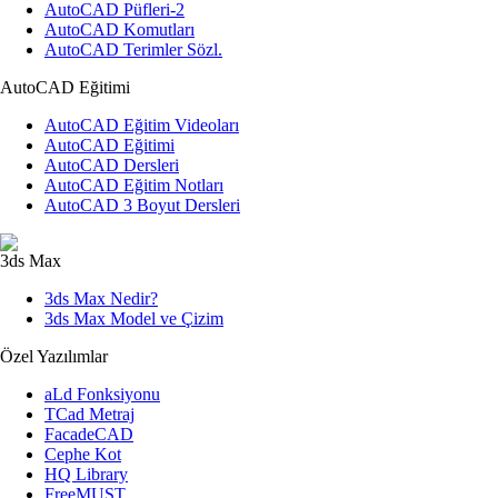
AutoCAD Püfleri-2
AutoCAD Komutları
AutoCAD Terimler Sözl.
AutoCAD Eğitimi
AutoCAD Eğitim Videoları
AutoCAD Eğitimi
AutoCAD Dersleri
AutoCAD Eğitim Notları
AutoCAD 3 Boyut Dersleri
3ds Max
3ds Max Nedir?
3ds Max Model ve Çizim
Özel Yazılımlar
aLd Fonksiyonu
TCad Metraj
FacadeCAD
Cephe Kot
HQ Library
FreeMUST