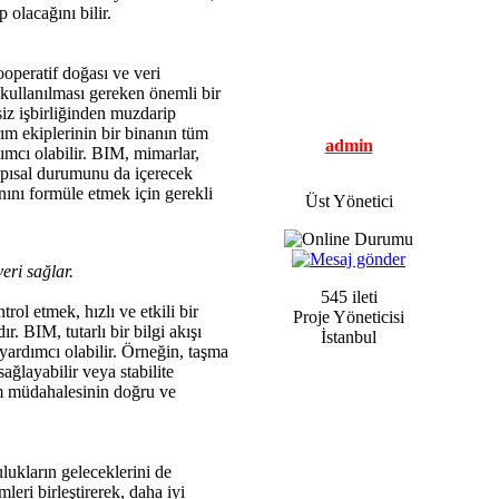
olacağını bilir.
ooperatif doğası ve veri
 kullanılması gereken önemli bir
siz işbirliğinden muzdarip
ım ekiplerinin bir binanın tüm
admin
mcı olabilir. BIM, mimarlar,
apısal durumunu da içerecek
nını formüle etmek için gerekli
Üst Yönetici
eri sağlar.
545 ileti
ol etmek, hızlı ve etkili bir
Proje Yöneticisi
r. BIM, tutarlı bir bilgi akışı
İstanbul
yardımcı olabilir. Örneğin, taşma
ğlayabilir veya stabilite
um müdahalesinin doğru ve
lukların geleceklerini de
leri birleştirerek, daha iyi