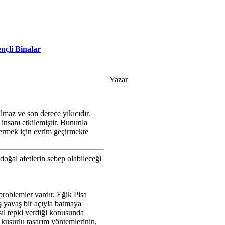
nçli Binalar
Yazar
lmaz ve son derece yıkıcıdır.
insanı etkilemiştir. Bununla
 vermek için evrim geçirmekte
doğal afetlerin sebep olabileceği
problemler vardır. Eğik Pisa
aş yavaş bir açıyla batmaya
asıl tepki verdiği konusunda
 kusurlu tasarım yöntemlerinin,