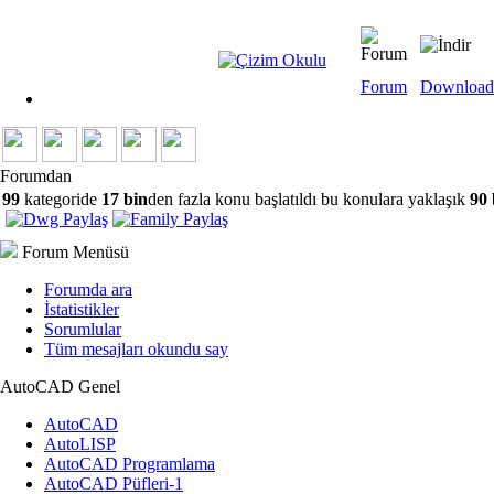
Forum
Download
Forumdan
99
kategoride
17 bin
den fazla konu başlatıldı bu konulara yaklaşık
90 
Forum Menüsü
Forumda ara
İstatistikler
Sorumlular
Tüm mesajları okundu say
AutoCAD Genel
AutoCAD
AutoLISP
AutoCAD Programlama
AutoCAD Püfleri-1