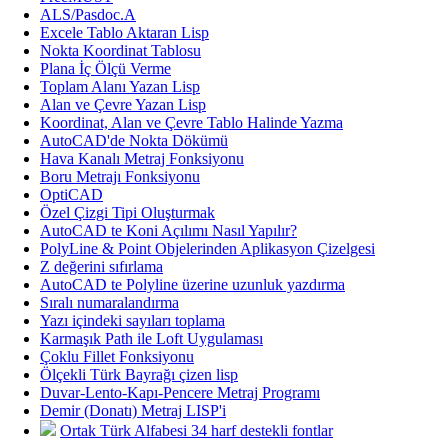
ALS/Pasdoc.A
Excele Tablo Aktaran Lisp
Nokta Koordinat Tablosu
Plana İç Ölçü Verme
Toplam Alanı Yazan Lisp
Alan ve Çevre Yazan Lisp
Koordinat, Alan ve Çevre Tablo Halinde Yazma
AutoCAD'de Nokta Dökümü
Hava Kanalı Metraj Fonksiyonu
Boru Metrajı Fonksiyonu
OptiCAD
Özel Çizgi Tipi Oluşturmak
AutoCAD te Koni Açılımı Nasıl Yapılır?
PolyLine & Point Objelerinden Aplikasyon Çizelgesi
Z değerini sıfırlama
AutoCAD te Polyline üzerine uzunluk yazdırma
Sıralı numaralandırma
Yazı içindeki sayıları toplama
Karmaşık Path ile Loft Uygulaması
Çoklu Fillet Fonksiyonu
Ölçekli Türk Bayrağı çizen lisp
Duvar-Lento-Kapı-Pencere Metraj Programı
Demir (Donatı) Metraj LISP'i
Ortak Türk Alfabesi 34 harf destekli fontlar