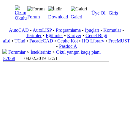
Üye Ol
|
Giriş
Forum
Download
Galeri
AutoCAD
•
AutoLISP
•
Programlama
•
İpuçları
•
Komutlar
•
Terimler
•
Eğitimler
•
Kariyer
•
Genel Bilgi
aLd
•
TCad
•
FacadeCAD
•
Cephe Kot
•
HQ Library
•
FreeMUST
•
Pasdoc.A
Forumlar
>
İstekleriniz
>
Okul yangın kaçış planı
87068
04.02.2019 12:51