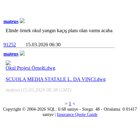
mateus
Elinde örnek okul yangın kaçış planı olan varmı acaba
91252
15.03.2026 06:30
mateus
Okul Projesi Örneği.dwg
SCUOLA MEDIA STATALE L. DA VINCI.dwg
mateus (15.03.2026 08:38 GMT)
>
1
<
Copyright © 2004-2026 SQL: 0.68 saniye - Sorgu: 48 - Ortalama: 0.01417
saniye |
Insurance Quote Guide